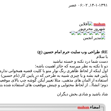
۱۴-۱-۱۳۹۱, ۰۶:۰۲ عصر
mahan
شهروز محرم‌پور
RE: طراحی وب سایت حرم امام حسین (ع)
با سلام
دست شما درد نکنه و خسته نباشید
دو تا نکته به نظر میرسه که حائز اهمیت باشه؛
اول اینکه از لحاظ ظاهری رنگ نوار منو با کلیت قضیه همخوانی نداره،
پایین فید بشه و یا چیزی شبیه به طرحی که در پایین کار (نام حسین) 
استفاده از المان های مذهبی، مثلا تغییر آیکن گوشه چپ بالای موقعیت
دوم؛ انشاا... از لحاط محتوایی و چینش موقعیت های استفاده شده بتون
شاد باشید و شادی بخش دیگران
امضاء
mahan