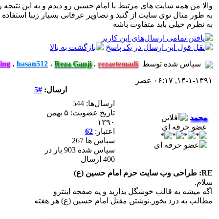
والا من همه سایت های مرتبط با امام حسین رو دیدم و به این نتیجه
به طور مثال توی سایت از گنبد و تصاویر عرفانی بسیار زیبا استفا
به نظرم خیلی باید متفاوت باشه
سپاس شده توسط
rezaetemadi
،
Reza Ganji
،
hasan512
،
ing
۱۴-۱-۱۳۹۱, ۰۶:۱۷ عصر
ارسال:
#5
ارسال‌ها: 544
تاریخ عضویت: ۵ بهمن
محمد
۱۳۹۰
عضو حرفه ای
اعتبار:
62
سپاس ها 267
سپاس شده 903 بار در
400 ارسال
RE: طراحی وب سایت حرم امام حسین (ع)
سلام.
اگه ميشه يه قالب خوشگل بذاريد و يه صفحه اينترو
مطالب به درد بخور.نوشتن مقتل امام حسين (ع) هر هفته