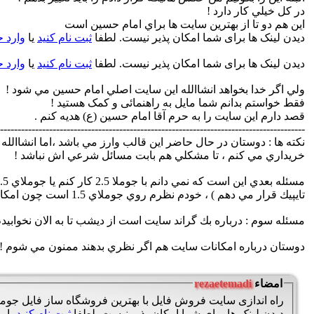
در كل خيلي كار دارد !‌
اين هم دو تا از بهترين سايت ها براي امام حسين است
دیدن لینک ها برای شما امکان پذیر نیست. لطفا
ثبت نام کنید
یا
وارد 
دیدن لینک ها برای شما امکان پذیر نیست. لطفا
ثبت نام کنید
یا
وارد 
ولي اگر خدا بخواهد انشاالله اين سايت اصلي امام حسين مي شود !‌
فقط خواستم بدانم شما مایل به راهنمائی و کمک هستید !
قصد دارم این سایت را به حرم آقا امام حسین (ع) هدیه کنم .
---------------------------------------------------------------------------------------
نكته ها : دوستان در حال حاضر اين قالب وارز مي باشد ،‌اما انشاالل
خريداري مي كنم ، تا مشكلي هم بابت مسائل شرعي اش نباشد !
تايپيك قرار مي دهم ) ، خودم نظرم روي جوملاي 1.5 است چون امكانات جوملاي 1.5 زياد است يا به قول گفتني دست و بال آدم بيشتر باز است .
مسئله سوم : درباره بك گراند سايت است از ديشب تا به الان نخوابيد
دوستان درباره امكانات سايت هم اگر نظري بدهند ممنون مي شوم !
امضاء
rezaetemadi
راه اندازی سایت فروش فایل با بهترین فروشگاه ساز فایل جومل
دیدن لینک ها برای شما امکان پذیر نیست. لطفا
ثبت نام کنید
یا
و