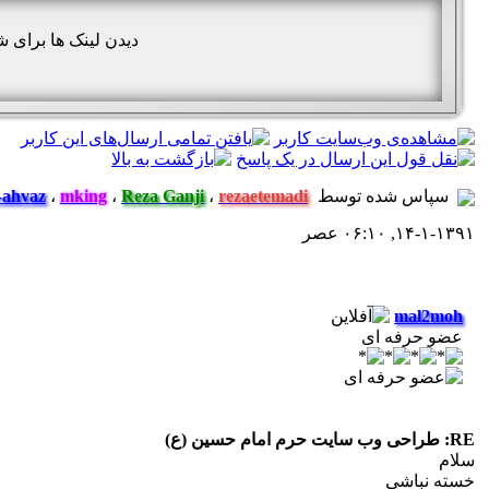
دیدن لینک ها برای 
سپاس شده توسط
rezaetemadi
،
Reza Ganji
،
mking
،
-ahvaz
۱۴-۱-۱۳۹۱, ۰۶:۱۰ عصر
mal2moh
عضو حرفه ای
RE: طراحی وب سایت حرم امام حسین (ع)
سلام
خسته نباشی