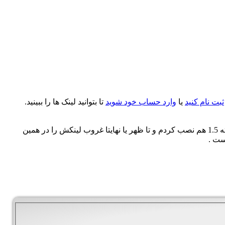
ثبت نام کنید
یا
وارد حساب خود شوید
تا بتوانید لینک ها را ببینید.
مسئله بعدي اين است كه نمي دانم با جوملا 2.5 كار كنم يا جوملاي 1.5 ( اين بسته اي كه مشاهده مي كنيد براي جوملا 2.5 است ولي من بسته 1.5 هم نصب كردم و تا ظهر يا نهايتا غروب لينكش را در همين