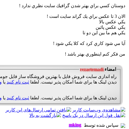
دوستان كسي براي بهتر شدن گرافيك سايت نظري ندارد !
الان 3 تا عكس براي يك گراند سايت است !‌
يكي عكس بالا
يكي عكس پائين
يكي هم ما بين اين دو تا
آيا مي شود كاري كرد كه كلا يكي شود !
من فكر كنم اينطوري بهتر باشد !
امضاء
rezaetemadi
راه اندازی سایت فروش فایل با بهترین فروشگاه ساز فایل جومل
دیدن لینک ها برای شما امکان پذیر نیست. لطفا
ثبت نام کنید
یا
و
دیدن لینک ها برای شما امکان پذیر نیست. لطفا
ثبت نام کنید
یا
و
mking
سپاس شده توسط