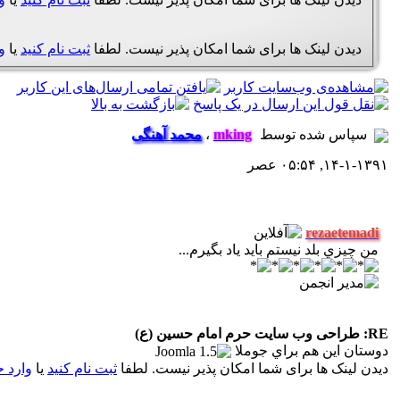
دیدن لینک ها برای شما امکان پذیر نیست. لطفا
ثبت نام کنید
یا
و
سپاس شده توسط
mking
،
محمد آهنگی
۱۴-۱-۱۳۹۱, ۰۵:۵۴ عصر
rezaetemadi
من چيزي بلد نيستم بايد ياد بگيرم...
RE: طراحی وب سایت حرم امام حسین (ع)
دوستان اين هم براي جوملا
دیدن لینک ها برای شما امکان پذیر نیست. لطفا
ثبت نام کنید
یا
وارد 