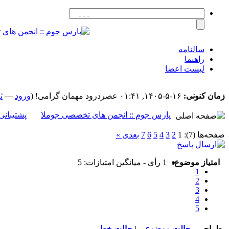
سالنامه
راهنما
لیست اعضا
زمان کنونی:
۱۶-۵-۱۴۰۵, ۰۱:۴۱ عصر
درود مهمان گرامی! (
ورود
—
ث
پارس جوم :: انجمن های تخصصی جوملا
پشتیبانی
صفحه‌ها (7):
1
2
3
4
5
6
7
بعدی »
امتیاز موضوع:
1 رأی - میانگین امتیازات: 5
1
2
3
4
5
طراحی
حالت موضوعی
|
حالت خطی