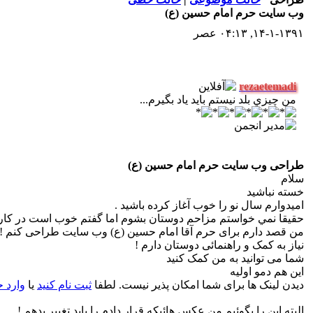
وب سایت حرم امام حسین (ع)
۱۴-۱-۱۳۹۱, ۰۴:۱۳ عصر
rezaetemadi
من چيزي بلد نيستم بايد ياد بگيرم...
طراحی وب سایت حرم امام حسین (ع)
سلام
خسته نباشید
اميدوارم سال نو را خوب آغاز كرده باشيد .
حقيقا نمي خواستم مزاحم دوستان بشوم اما گفتم خوب است در كار
من قصد دارم برای حرم آقا امام حسین (ع) وب سایت طراحی کنم !
نیاز به کمک و راهنمائی دوستان دارم !
شما می توانید به من کمک کنید
این هم دمو اولیه
دیدن لینک ها برای شما امکان پذیر نیست. لطفا
ثبت نام کنید
یا
وارد 
البته این را بگوئیم من عکس هائیكه قرار دادم را بايد تغيير بدهم !‌