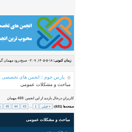
زمان کنونی:
۱۸-۵-۱۴۰۵, ۰۲:۰۷ صبح
درود مهمان گرا
پارس جوم :: انجمن های تخصصی ج
مباحث و مشکلات عمومی
کاربرانِ درحال بازدید از این انجمن: 489 مهمان
صفحه‌ها (631):
« قبلی
1
...
43
44
45
6
مباحث و مشکلات عمومی