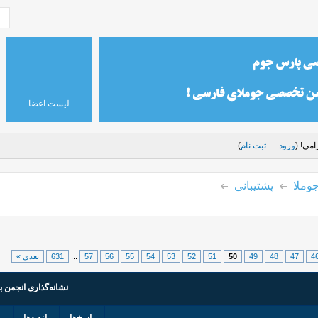
لیست اعضا
می! (
ورود
—
ثبت نام
)
وملا
پشتیبانی
4
47
48
49
50
51
52
53
54
55
56
57
...
631
بعدی »
نشانه‌گذاری انجمن ب