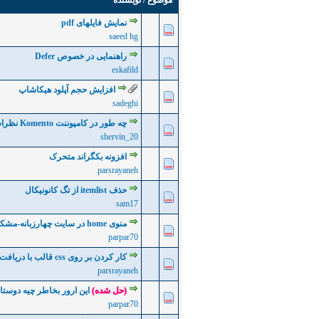
موضوع
/
نویسنده
نمایش فایلهای pdf
0 رأی - میانگین امتیازات: 0 از 5
5
4
3
2
saeed hg
راهنمایی در خصوص Defer
0 رأی - میانگین امتیازات: 0 از 5
5
4
3
2
eskafild
افزایش حجم آپلود هیکاشاپ
0 رأی - میانگین امتیازات: 0 از 5
5
4
3
2
sadeghi
چه طور در کامپوننت Komento نظرات بدون تائید نمایش داده نشوند ؟
0 رأی - میانگین امتیازات: 0 از 5
5
4
3
2
shervin_20
افزونه بکگراند متحرک
0 رأی - میانگین امتیازات: 0 از 5
5
4
3
2
parsrayaneh
حذف itemlist از تگ کانونیکال
0 رأی - میانگین امتیازات: 0 از 5
5
4
3
2
sam17
منوی home در سایت چهارزبانه-مشکل دارم
0 رأی - میانگین امتیازات: 0 از 5
5
4
3
2
parpar70
کار کردن بر روی css قالب با دریافت هزینه
0 رأی - میانگین امتیازات: 0 از 5
5
4
3
2
parsrayaneh
(حل شده)
این ارور بخاطر چیه دوستا
0 رأی - میانگین امتیازات: 0 از 5
5
4
3
2
parpar70