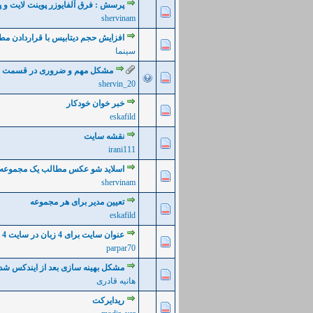
پرسش : فرق آلفایوزر پوینت لایت و پرو و ser point
0 رأی - میانگین امتیازات: 0 از 5
5
4
3
2
shervinam
افزایش حجم دیتابیس با قراردادن م
0 رأی - میانگین امتیازات: 0 از 5
5
4
3
2
سینما
مشکل مهم و ضروری در قسمت ن
0 رأی - میانگین امتیازات: 0 از 5
5
4
3
2
shervin_20
خبر خوان خودکار
0 رأی - میانگین امتیازات: 0 از 5
5
4
3
2
eskafild
نقشه سایت
0 رأی - میانگین امتیازات: 0 از 5
5
4
3
2
irani111
اسلاید شو عکس مطالب یک مجموعه به همر
0 رأی - میانگین امتیازات: 0 از 5
5
4
3
2
shervinam
تعیین مدیر برای هر مجموعه
0 رأی - میانگین امتیازات: 0 از 5
5
4
3
2
eskafild
عنوان سایت برای 4 زبان در سایت 4 زبانه
0 رأی - میانگین امتیازات: 0 از 5
5
4
3
2
parpar70
مشکل بهینه سازی بعد از ایندکس شدن
1 رأی - میانگین امتیازات: 5 از 5
5
4
3
2
هانیه قادری
ریدایرکت
0 رأی - میانگین امتیازات: 0 از 5
5
4
3
2