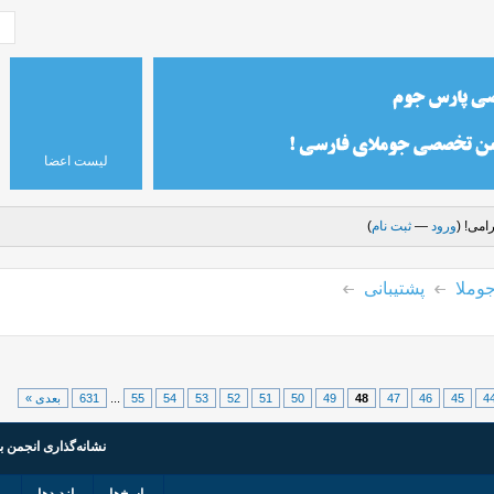
لیست اعضا
امی! (
ورود
—
ثبت نام
)
وملا
پشتیبانی
4
45
46
47
48
49
50
51
52
53
54
55
...
631
بعدی »
نشانه‌گذاری انجمن ب