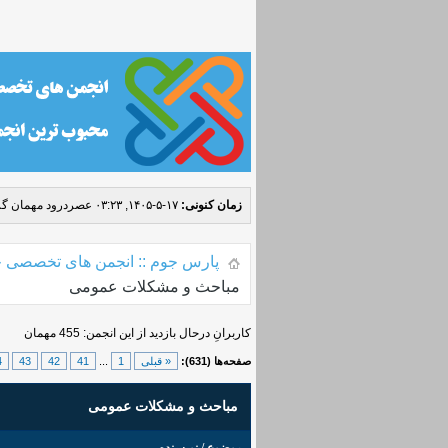
زمان کنونی:
۱۷-۵-۱۴۰۵, ۰۳:۲۳ عصر
درود مهمان گر
پارس جوم :: انجمن های تخصصی ج
مباحث و مشکلات عمومی
کاربرانِ درحال بازدید از این انجمن: 455 مهمان
صفحه‌ها (631):
« قبلی
1
...
41
42
43
4
مباحث و مشکلات عمومی