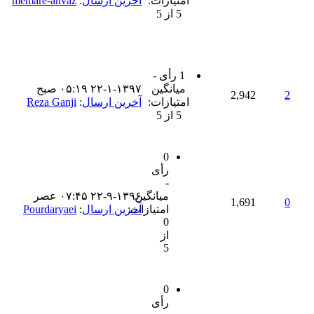
امتیازات:
آخرین ارسال
:
memare-ahvaz
5 از 5
1 رأی -
میانگین
۲۲-۱-۱۳۹۷ ۰۵:۱۹ صبح
2,942
2
امتیازات:
آخرین ارسال
:
Reza Ganji
5 از 5
0
رأی
-
میانگین
۲۲-۹-۱۳۹۶ ۰۷:۴۵ عصر
1,691
0
امتیازات:
آخرین ارسال
:
Pourdaryaei
0
از
5
0
رأی