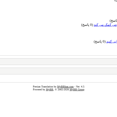
(0 پاسخ)
ی کنید
(0 پاسخ)
Persian Translation by
MyBBIran.com
- Ver: 4.5
Powered by
MyBB
, © 2002-2026
MyBB Group