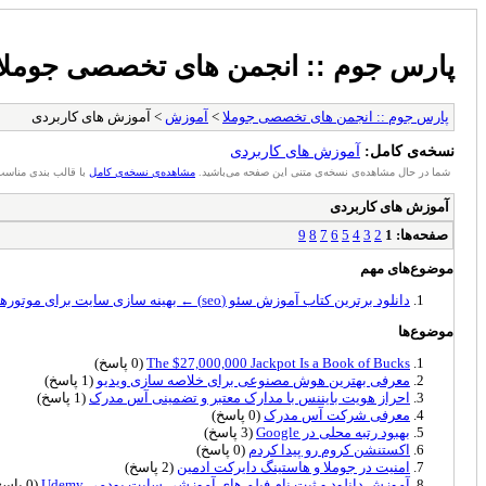
پارس جوم :: انجمن های تخصصی جوملا
پارس جوم :: انجمن های تخصصی جوملا
>
آموزش
> آموزش های کاربردی
نسخه‌ی کامل:
آموزش های کاربردی
شما در حال مشاهده‌ی نسخه‌ی متنی این صفحه می‌باشید.
مشاهده‌ی نسخه‌ی کامل
با قالب بندی مناسب
آموزش های کاربردی
صفحه‌ها:
1
2
3
4
5
6
7
8
9
موضوع‌های مهم
دانلود برترین کتاب آموزش سئو (seo) ← بهینه سازی سایت برای موتورهای جستجو
موضوع‌ها
The $27,000,000 Jackpot Is a Book of Bucks
(0 پاسخ)
معرفی بهترین هوش مصنوعی برای خلاصه سازی ویدیو
(1 پاسخ)
احراز هویت بایننس با مدارک معتبر و تضمینی آس مدرک
(1 پاسخ)
معرفی شرکت آس مدرک
(0 پاسخ)
بهبود رتبه محلی در Google
(3 پاسخ)
اکستنشن کروم رو پیدا کردم
(0 پاسخ)
امنیت در جوملا و هاستینگ دایرکت ادمین
(2 پاسخ)
آموزش دانلود و ثبت نام فیلم های آموزشی سایت یودمی Udemy
(0 پاسخ)