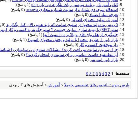
کتاب آموزش برنامه نویسی ربات تلگرام ب زبان php
(1 پاسخ)
استعلام موجودی شماره از سایت شماره مجازی smspva
(0 پاسخ)
تعرفه نماد اعتماد
(0 پاسخ)
آموزش تولید محتوای اصولی
(0 پاسخ)
5 روش بد تولید محتوا در سئوی سایت که باید همین الان کنار بگذارید
(0 پاسخ)
سئو (SEO) یا بهینه سازی سایت چیست ؟ سئو چگونه به کسب و کار اینترنتی کمک می کند
جلوگیری از هک وای فای و بالا بردن امنیت آنها
(1 پاسخ)
بازاریابی از طریق محتوا یا تولید و پخش محتوای اسپم؟
(1 پاسخ)
راز موفقیت کسب و کار
(0 پاسخ)
چرا رتبه وب سایت من افت کرده؟ مشکلات سئوی وب سایتتان را شناسای
آیا مطمئنید هاست مناسبی برای سایتتون انتخاب کردید؟
(0 پاسخ)
بازاریابی اینترنتی
(0 پاسخ)
صفحه‌ها:
1
2
3
4
5
6
7
8
9
پارس جوم :: انجمن های تخصصی جوملا
>
آموزش
> آموزش های کاربردی