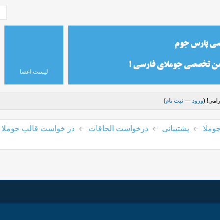
لیست اعضا
امی! (
ورود
—
ثبت نام
)
وملا
پشتیبانی
درخواست الحاقات
در خواست قالب جوملا