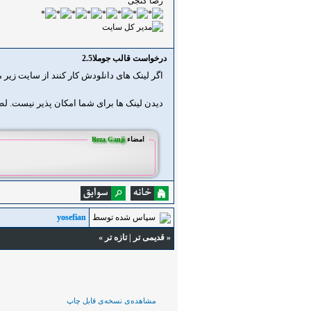
رضا گنجی
درخواست قالب جوملا2.5
اگر لینک های دانلودش کار کنند از سایت زیر میتونید دانلود ک
دیدن لینک ها برای شما امکان پذیر نیست. ل
امضاء
Reza Ganji
سپاس شده توسط
yosefian
«
قدیمی تر
|
تازه‌ تر
»
مشاهده‌ی نسخه‌ی قابل چاپ