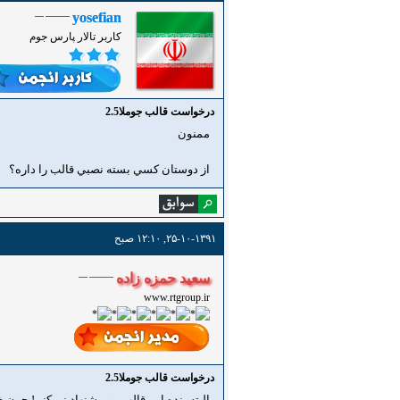
yosefian
کاربر تالار پارس جوم
درخواست قالب جوملا2.5
ممنون
از دوستان كسي بسته نصبي قالب را داره؟
۲۵-۱۰-۱۳۹۱, ۱۲:۱۰ صبح
سعید حمزه زاده
www.rtgroup.ir
درخواست قالب جوملا2.5
البته بنده این قالب رو پیشنهاد نمیکنم! چون خوب ف