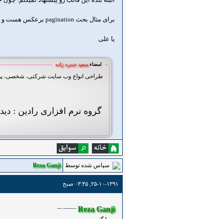
برای مثال بحث pagination برعکس هست و اگر بگردید نکات دیگری هم هست که با RTL همخونی نداره
یا علی
امضاء
سعید حمزه زاده
طراحی انواع وب سایت شرکتی، شخصی، پورتا
گروه نرم افزاری رادین : دید
سپاس شده توسط
Reza Ganji
۲۵-۱۰-۱۳۹۱, ۰۳:۴۵ صبح
Reza Ganji