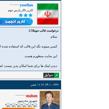
yosefian
کاربر تالار پارس جوم
درخواست قالب جوملا2.5
سلام
كسي ميتونه بگه اين قالب كه استفاده شده
اين سايت منظورم هست
دیدن لینک ها برای شما امکان پذیر نیست. ل
۲۴-۱۰-۱۳۹۱, ۱۱:۱۲ عصر
mahan
شهروز محرم‌پور