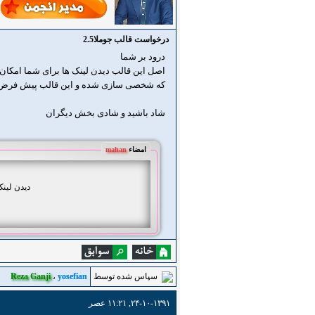
درخواست قالب جوملا2.5
درود بر شما
اصل این قالب دیدن لینک ها برای شما امکان
که شخصی سازی شده و این قالب پیش فرض RTL را پشتیبانی می کند که البته فکر می کنم باید تجاری با
شاد باشید و شادی بخش دیگران
امضاء
mahan
دیدن لین
سپاس شده توسط
yosefian
،
Reza Ganji
۲۴-۱۰-۱۳۹۱, ۱۱:۲۱ عصر