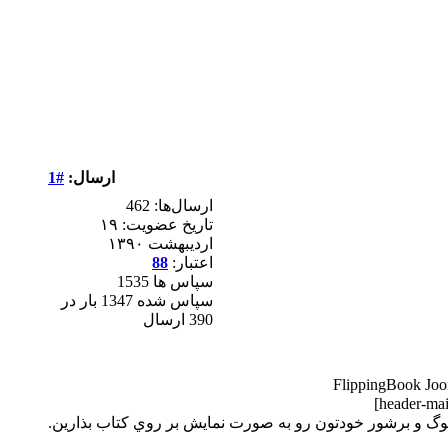
ارسال:
#1
ارسال‌ها: 462
تاریخ عضویت: ۱۹
ارديبهشت ۱۳۹۰
اعتبار:
88
سپاس ها 1535
سپاس شده 1347 بار در
390 ارسال
FlippingBook Joo
الوگ و برشور خودتون رو به صورت نمايش بر روي کتاب بذارين.