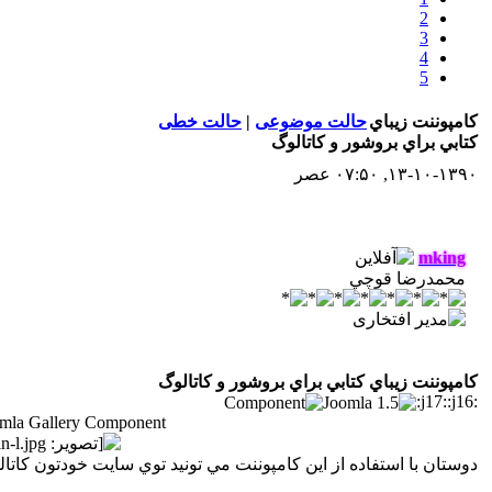
2
3
4
5
کامپوننت زيباي
حالت موضوعی
|
حالت خطی
کتابي براي بروشور و کاتالوگ
۱۳-۱۰-۱۳۹۰, ۰۷:۵۰ عصر
mking
محمدرضا قوچي
کامپوننت زيباي کتابي براي بروشور و کاتالوگ
:j17::j16:
mla Gallery Component
دوستان با استفاده از اين کامپوننت مي تونيد توي سايت خودتون کات