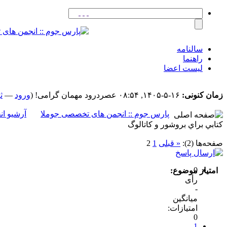
سالنامه
راهنما
لیست اعضا
زمان کنونی:
۱۶-۵-۱۴۰۵, ۰۸:۵۴ عصر
درود مهمان گرامی! (
ورود
—
ث
پارس جوم :: انجمن های تخصصی جوملا
آرشیو ان
کتابي براي بروشور و کاتالوگ
صفحه‌ها (2):
« قبلی
1
2
0
امتیاز موضوع:
رأی
-
میانگین
امتیازات:
0
1