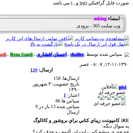
صورت فايل گرافيکي (jpg و...) مي باشد.
امضاء
mking
وب سایت 365 - بزودی
سپاس شده توسط
shafiee
،
احسان افشاری
،
Reza Ganji
،
adi
۱۲-۱۱-۱۳۹۰, ۰۸:۰۷ عصر
ارسال:
#12
ارسال‌ها: 158
تاریخ عضویت: ۳ شهريور
pivi
۱۳۹۰
عضو حرفه ای
اعتبار:
1
سپاس ها 86
سپاس شده 13 بار در 9
ارسال
RE: کامپوننت زيباي کتابي براي بروشور و کاتالوگ
یه سوال دیگه:
چه جوری میشه کپی رایت این آلبوم رو حذف کرد؟