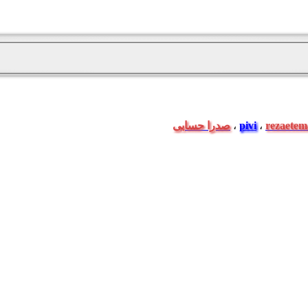
rezaetem
،
pivi
،
صدرا حسابی