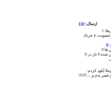
ارسال:
#13
ها: 1
تاریخ عضویت: ۸ خرداد
:
0
ها 0
سپاس شده 0 بار در 0
لا آپلود کردم.
ر بدم و ....؟!!!!!