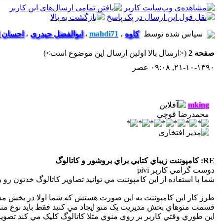
سپاس شده توسط
کاوه
،
mahdi71
،
ابوالفضل حیدری
،
احسان 
صفحه 2
(<ارسال بالا اولین ارسال این موضوع است>)
۲۱-۱۰-۱۳۹۰, ۰۹:۰۸ عصر
mking
محمدرضا قوچي
RE: کامپوننت زيباي کتابي براي بروشور و کاتالوگ
دوست گرامي کاربر pivi
شما با استفاده از اين کامپوننت مي توانيد تصاوير کاتالوگ خدتون رو به صورت فايل 
قسمت منوهاي بخش مديريت يک منو ايجاد مي کنيد فقط بايد نوع منو رو به FlippingBook تغيير دهيد. سپس مجموعه خودتون رو ا
اين طوري وقتي کاربر بر روي منوي مثلا کاتالوگ کليک مي کند تصوير 