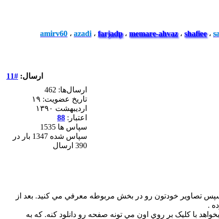
amirv60
،
azadi
،
farjadp
،
memare-ahvaz
،
shafiee
،
s
ارسال:
#11
ارسال‌ها: 462
تاریخ عضویت: ۱۹
ارديبهشت ۱۳۹۰
اعتبار:
88
سپاس ها 1535
سپاس شده 1347 بار در
390 ارسال
ش مديريت در قسمت کامپوننت FlippingBook بايد يک مجموعه ايجاد کنيد. سپس تصاوير خودتون رو در بخش مربوطه معرفي مي کنيد. بعد از
اهد با کليک بر روي اون مي تونه صفحه رو دانلود کنه. که به