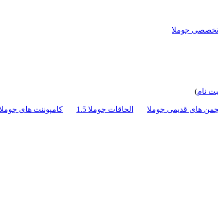
بت نام
)
جمن های قدیمی جوملا
الحاقات جوملا 1.5
کامپوننت های جوملا 1.5