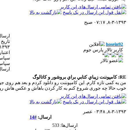
۸-۳-۱۳۹۳, ۰۷:۱۷ صبح
ارسال‌
hosein92
۱۳۹۳
کاربر تالار پارس جوم
اعتبار
سپاس 
ارسال
RE: کامپوننت زيباي کتابي براي بروشور و کاتالوگ
من یه کمی تازه کارم. این کامپوننت رو دانلود کردم و بعد هم روی جوم
خوب حالا چه جوری شروع کنم به کار کردن باهاش و عکس هاش رو تغیی
۸-۳-۱۳۹۳, ۰۳:۴۸ عصر
ارسال:
#14
ارسال‌ها: 533