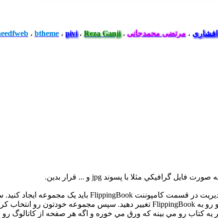
افشاری
،
مرتضی محمدجانی
،
Reza Ganji
،
pivi
،
btheme
،
aeedfweb
گرافيکي مثلا با پسوند jpg و ... قرار بدين.
طرز کار اين کامپوننت به اين صورت هستش که شما اولا در بخ
نتخاب کرده .
يه کتاب رو مي بينه که ورق مي خوره و اگه هر صفحه از کاتالوگ رو بخو