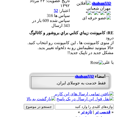
تاریخ عضویت: ۲۳ مرداد
shaban532
۱۳۹۲
مهران شعبانی
اعتبار:
52
سپاس ها 316
سپاس شده 609 بار در
343 ارسال
RE: کامپوننت زيباي کتابي براي بروشور و کاتالوگ
درود
از منوی کامپوننت ها ، این کامپوننت رو انتخاب کنید.
حالا میتونید تنظیماتش رو به دلخواه تغییر بدید.
مشکل جدید در تاپیک جدید!!
یا علی
امضاء
shaban532
فقط خدمت به جوملای ایران.
«
قدیمی تر
|
تازه‌ تر
»