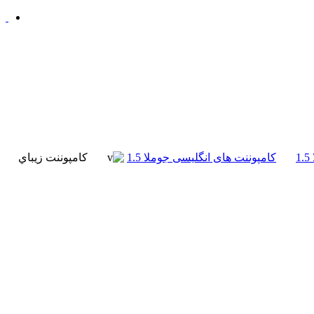
کامپوننت های انگلیسی جوملا 1.5
کامپوننت زيباي