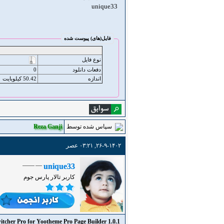
unique33
فایل‌(های) پیوست شده
نوع فایل
دفعات دانلود
0
اندازه
50.42 کیلوبایت
سپاس شده توسط
Reza Ganji
۲۶-۹-۱۴۰۲, ۰۳:۲۱ عصر
unique33
کاربر تالار پارس جوم
itcher Pro for Yootheme Pro Page Builder 1.0.1