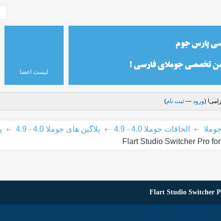
لیست اعضا
امی! (
ورود
—
ثبت نام
)
وملا
الحاقات جوملا 4.0 - 4.9
پلاگین های جوملا 4.0 - 4.9
پ
Flart Studio Switcher Pro f
Flart Studio Switcher P