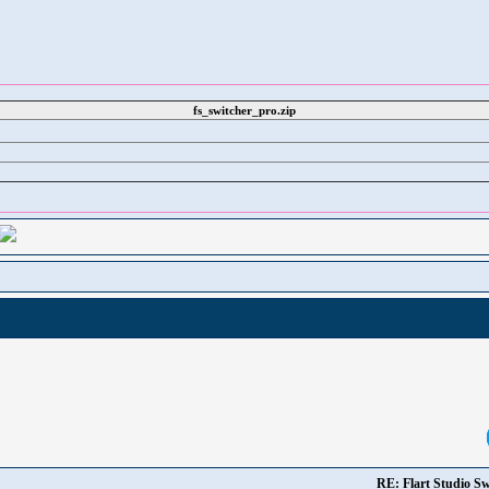
fs_switcher_pro.zip
RE: Flart Studio Sw