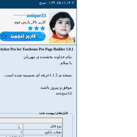
۲۵-۱۱-۱۴۰۲, ۰۱:۳۴ صبح
unique33
کاربر تالار پارس جوم
itcher Pro for Yootheme Pro Page Builder 1.0.1
بنام خداوند بخشنده ی مهربان
با سلام
نسخه ی 1.1.3حرفه ای ضمیمه شده است .
موفق و پیروز باشید
unique33
فایل‌(های) پیوست شده
نوع فایل
دفعات دانلود
1