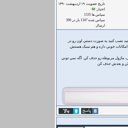
تاریخ عضویت: ۱۹ ارديبهشت ۱۳۹۰
اعتبار:
88
سپاس ها 1535
سپاس شده 1347 بار در 390
ارسال
ستيد نصب کنيد به صورت دستي اون رو در
 ماژول مربوطه رو حذف کن. اگه نمي توني
ا کن و بعدش حذف کن