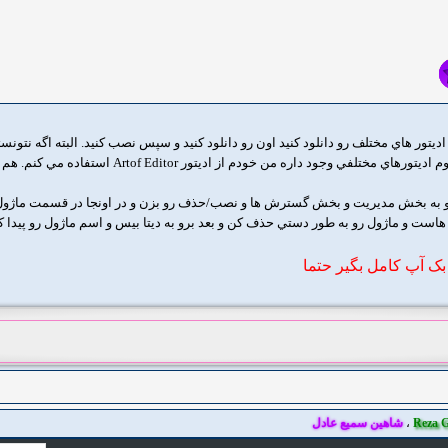
تور هاي مختلف رو دانلود کنيد اون رو دانلود کنيد و سپس نصب کنيد. البته اگه نتون
ن خودم از اديتور Artof Editor استفاده مي کنم. هم امکانات خوبي داره و هم سبک هستش.
و به بخش مديريت و بخش گسترش ها و نصب/حذف رو بزن و در اونجا در قسمت ماژول،
 هاست و ماژول رو به طور دستي حذف کن و بعد برو به ديتا بيس و اسم ماژول رو پيد
بک آپ کامل بگير حتما
Reza G
،
شاهین سمیع عادل