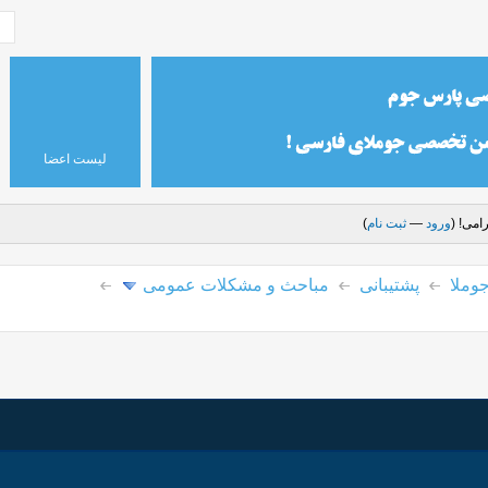
لیست اعضا
امی! (
ورود
—
ثبت نام
)
وملا
پشتیبانی
مباحث و مشکلات عمومی