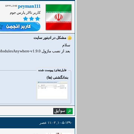
peyman111
کاربر تالار پارس جوم
مشکل در ادیتور سایت
سلام
بعد از نصب ماژول ModulesAnywhere-v1.9.0 و حذف ادیتور مربوط به محتوای سایت کاملا به هم ریخت به طوری که هیچ کاری نمی توان کرد
فایل‌(های) پیوست شده
بندانگشتی (ها)
۱۰-۵-۱۳۹۰, ۱۱:۰۲ عصر