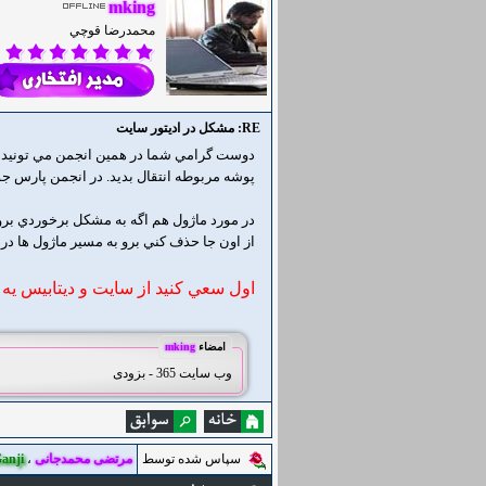
mking
محمدرضا قوچي
RE: مشکل در ادیتور سایت
دوست گرامي شما در همين انجمن مي تونيد ادي
پوشه مربوطه انتقال بديد. در انجمن پارس جوم اديتورهاي مختلفي وجود داره م
در مورد ماژول هم اگه به مشکل برخوردي بر
از اون جا حذف کني برو به مسير ماژول ها در
اول سعي کنيد از سايت و ديتابيس يه 
امضاء
mking
وب سایت 365 - بزودی
سپاس شده توسط
مرتضی محمدجانی
،
anji