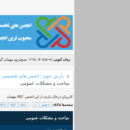
زمان کنونی:
۱۸-۵-۱۴۰۵, ۰۲:۱۵ صبح
درود مهمان گرا
پارس جوم :: انجمن های تخصصی ج
مباحث و مشکلات عمومی
کاربرانِ درحال بازدید از این انجمن: 462 مهمان
صفحه‌ها (631):
« قبلی
1
...
611
612
613
مباحث و مشکلات عمومی