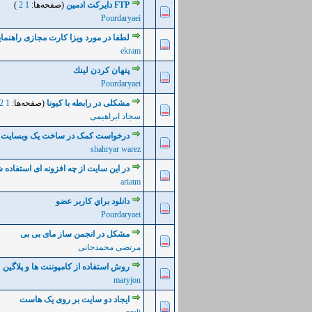
FTP دايركت ادمين
(صفحه‌ها:
1
2
)
0 رأی - میانگین امتیازات: 0 از 5
5
4
3
2
1
Pourdaryaei
لطفا در مورد ویزا کارت مجازی راهنمای
0 رأی - میانگین امتیازات: 0 از 5
5
4
3
2
1
ekram
پنهان كردن لينك
0 رأی - میانگین امتیازات: 0 از 5
5
4
3
2
1
Pourdaryaei
مشکلی در رابطه با کیونا
(صفحه‌ها:
1
2
1 رأی - میانگین امتیازات: 5 از 5
5
4
3
2
1
سجاد ابراهیمی
درخواست کمک در ساخت یک وبسایت آ
0 رأی - میانگین امتیازات: 0 از 5
5
4
3
2
1
shahryar warez
در این سایت از چه افزونه ای استفاده 
0 رأی - میانگین امتیازات: 0 از 5
5
4
3
2
1
ariatm
دانلود براي كاربر عضو
0 رأی - میانگین امتیازات: 0 از 5
5
4
3
2
1
Pourdaryaei
مشکل در انجمن ساز مای بی بی
0 رأی - میانگین امتیازات: 0 از 5
5
4
3
2
1
مرتضی محمدجانی
روش استفاده از کامپوننت ها و پلاگین
0 رأی - میانگین امتیازات: 0 از 5
5
4
3
2
1
maryjon
ایجاد دو سایت بر روی یک هاست
0 رأی - میانگین امتیازات: 0 از 5
5
4
3
2
1