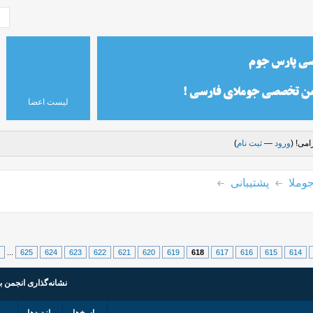
لیست اعضا
می! (
ورود
—
ثبت نام
)
وملا
پشتیبانی
...
625
624
623
622
621
620
619
618
617
616
615
614
نشانه‌گذاری انجمن ب