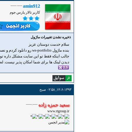
amin912
کاربر تالار پارس جوم
ذخیره نشدن تغییرات ماژول
سلام خدمت دوستان عزیز
بنده ماژول ws-portfolio رو دانلود کردم و نصب کردم اما هر تغییری توش میدم ذخیره نمیشه
جالب اینکه فقط تو این سایت مشکل داره تو 
دیدن لینک ها برای شما امکان پذیر نیست. ل
۱۲-۶-۱۳۹۳, ۰۲:۵۸ صبح
سعید حمزه زاده
www.rtgroup.ir