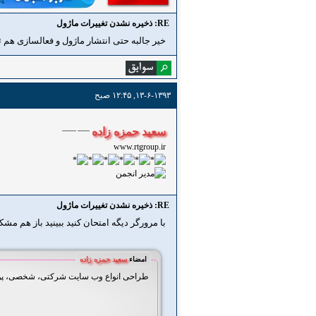
RE: ذخیره نشدن تغییرات ماژول
خیر جالبه حتی انتشار ماژول و فعالسازی هم
۱۳-۶-۱۳۹۳, ۱۲:۴۵ صبح
سعید حمزه زاده
www.rtgroup.ir
RE: ذخیره نشدن تغییرات ماژول
با مرورگر دیگه امتحان کنید ببینید باز هم م
امضاء
سعید حمزه زاده
طراحی انواع وب سایت شرکتی، شخصی، پورتا