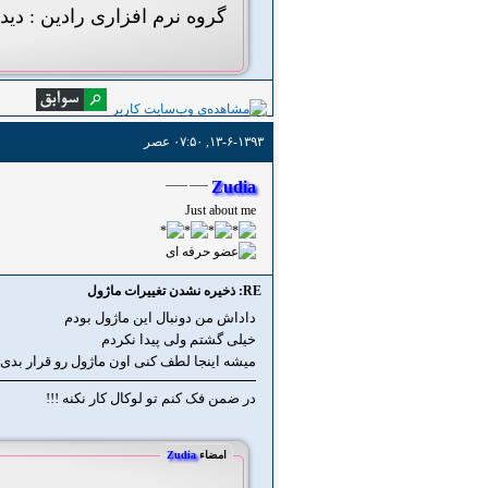
گروه نرم افزاری رادین : دید
۱۳-۶-۱۳۹۳, ۰۷:۵۰ عصر
Zudia
Just about me
RE: ذخیره نشدن تغییرات ماژول
داداش من دونبال این ماژول بودم
خیلی گشتم ولی پیدا نکردم
میشه اینجا لطف کنی اون ماژول رو قرار بدی
در ضمن فک کنم تو لوکال کار نکنه !!!
امضاء
Zudia