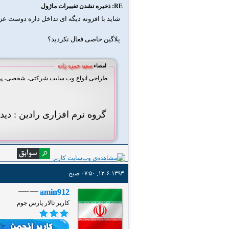
RE: ذخیره نشدن تغییرات ماژول
شاید با افزونه دیگه ای تداخل داره دوست عز
پلاگین خاصی فعال نکردید؟
امضاء
سعید حمزه زاده
طراحی انواع وب سایت شرکتی، شخصی، پورتا
گروه نرم افزاری رادین : دید
۱۲-۶-۱۳۹۳, ۰۷:۵۰ صبح
amin912
کاربر تالار پارس جوم