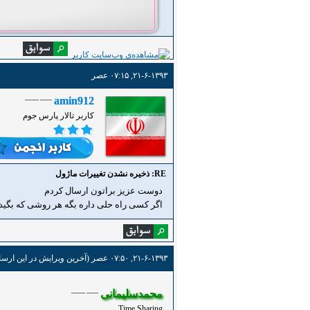
۲۱-۶-۱۳۹۳, ۰۷:۱۵ عصر
amin912
کاربر تالار پارس جوم
RE: ذخیره نشدن تغییرات ماژول
دوست عزیز براتون ارسال کردم
اگر کسی راه حلی داره بگه هر روشی که بگید ا
۲۱-۶-۱۳۹۳, ۰۷:۵۰ عصر
(آخرین ویرایش در این ارسال: ۲۱-۶-۱۳۹۳ ۰۷:۵۱ عصر
محمدسلیمانی
Time Sharing