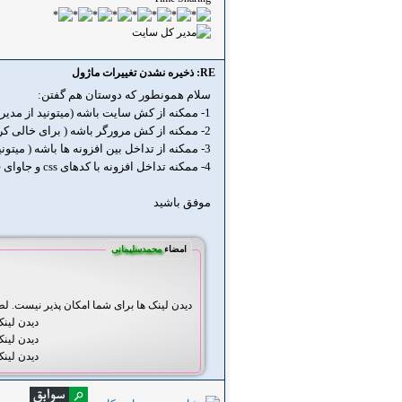
RE: ذخیره نشدن تغییرات ماژول
سلام همونطور که دوستان هم گفتن:
1- ممکنه از کش سایت باشه (میتونید از مدیریت سایت کش را خالی کنید همچنین پوشه کش و تمپ رو از هاست خالی کنید).
2- ممکنه از کش مرورگر باشه ( برای خالی کردن کش مرورگر از کلیدهای ترکیبی ctrl+shift+delet و یا از مرورگر دیگه ای استفاده کنید .
3- ممکنه از تداخل بین افزونه ها باشه ( میتونید ماژول و پلاگین های موجود را به ترتیب غیرفعال و تست کنید .
4- ممکنه تداخل افزونه با کدهای css و جاوای قالب باشه که میتونید با تغییر قالب این مورد رو هم تست کنید.
موفق باشید
امضاء
محمدسلیمانی
دیدن لینک ها برای شما امکان پذیر نیست. ل
دیدن لین
دیدن لین
دیدن لین