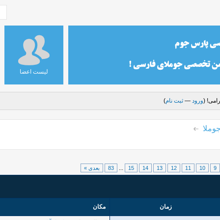
لیست اعضا
امی! (
ورود
—
ثبت نام
)
وملا
9
10
11
12
13
14
15
...
83
بعدی »
زمان
مکان