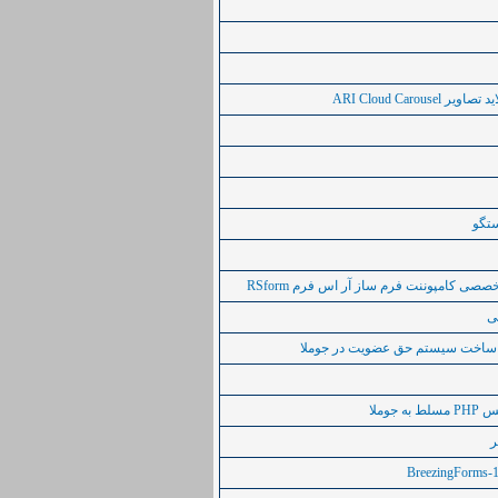
ARI Cloud Carou
ستگو
ی کامپوننت فرم ساز آر اس فرم RSform
ی
اخت سيستم حق عضويت در جوملا
جوملا
ر