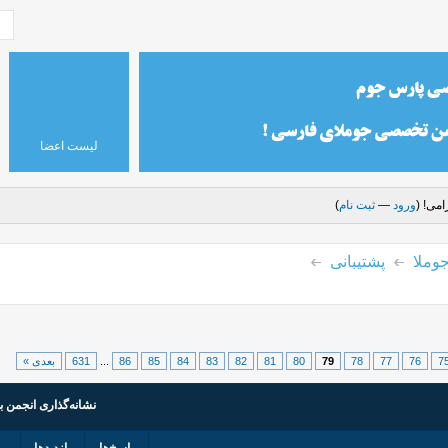
لیست اعضا
می! (
ورود
—
ثبت نام
)
وملا
پشتیبانی
7
76
77
78
79
80
81
82
83
84
85
86
...
631
بعدی »
نشانه‌گذاری انجمن ب