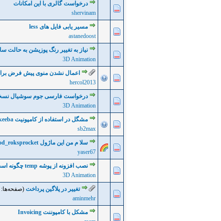
درخواست گالری با این امکانات
0 رأی - میانگین امتیازات: 0 از 5
5
4
3
2
shervinam
مسیر یابی فایل های less
0 رأی - میانگین امتیازات: 0 از 5
5
4
3
2
astanedoost
نیاز به تغییر رنگ پوزیشن به حالت س
0 رأی - میانگین امتیازات: 0 از 5
5
4
3
2
3D Animation
اعمال نشدن منوی پیش فرض برا
0 رأی - میانگین امتیازات: 0 از 5
5
4
3
2
hercol2013
درخواست فارسی جوم سوشیال نسخه
0 رأی - میانگین امتیازات: 0 از 5
5
4
3
2
3D Animation
مشگل در استفاده از کامپونیت Akeeba - تکراری نیست ... لطفا کمک کنید ... لطفا
0 رأی - میانگین امتیازات: 0 از 5
5
4
3
2
sb2max
سلا م من این ماژول mod_roksprocket وقتی تغییرات ایجاد می کنم به این مشکل بر می خورم
0 رأی - میانگین امتیازات: 0 از 5
5
4
3
2
yaser67
نصب افزونه از پوشه temp چگونه است؟
0 رأی - میانگین امتیازات: 0 از 5
5
4
3
2
3D Animation
تغییر در پلاگین پرداخت
(صفحه‌ها:
0 رأی - میانگین امتیازات: 0 از 5
5
4
3
2
aminmehr
مشکل با کامپوننت Invoicing
0 رأی - میانگین امتیازات: 0 از 5
5
4
3
2