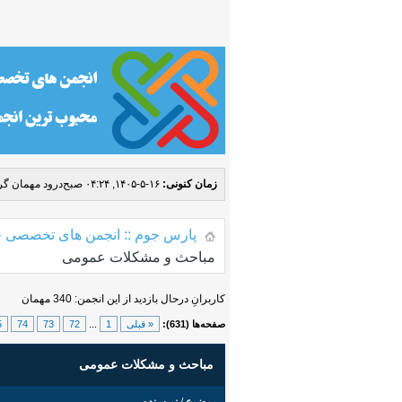
زمان کنونی:
۱۶-۵-۱۴۰۵, ۰۴:۲۴ صبح
درود مهمان گرا
پارس جوم :: انجمن های تخصصی ج
مباحث و مشکلات عمومی
کاربرانِ درحال بازدید از این انجمن: 340 مهمان
صفحه‌ها (631):
« قبلی
1
...
72
73
74
5
مباحث و مشکلات عمومی