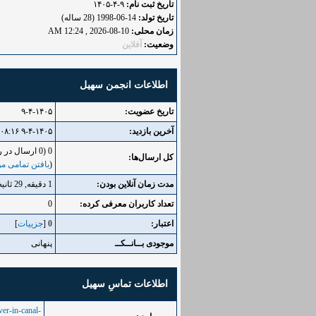
تاریخ ثبت نام:
۹-۴-۱۴۰۵
تاریخ تولد:
14-06-1998 (28 ساله)
زمان محلی:
10-08-2026 , 12:24 AM
وضعیت:
آفلاین
اطلاعات انجمن سهیل
تاریخ عضویت:
۹-۴-۱۴۰۵
آخرین بازدید:
۹-۴-۱۴۰۵ ۰۸:۱۶ عصر
0 (0 ارسال در روز | 0 درصد از کل ارسال‌ها)
کل ارسال‌ها:
(
یافتن تمامی مو
مدت زمان آنلاین بودن:
1 دقیقه, 29 ثانیه
تعداد کاربران معرفی کرده:
0
اعتبار:
0
[
جزییات
]
موجودی بــانــکــ
پنهانی
اطلاعات تماسِ سهیل
er-in-canal-