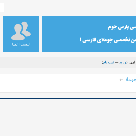
لیست اعضا
می! (
ورود
—
ثبت نام
)
وملا