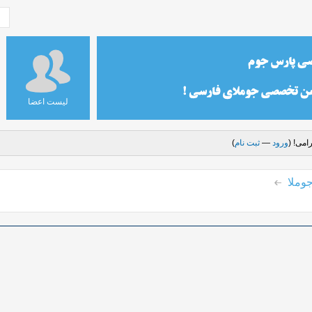
لیست اعضا
امی! (
ورود
—
ثبت نام
)
وملا