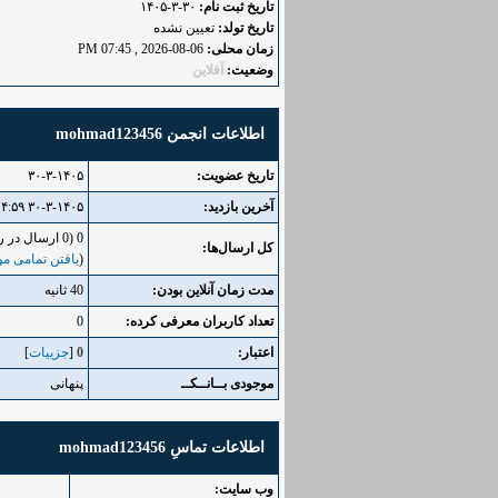
تاریخ ثبت نام:
۳۰-۳-۱۴۰۵
تاریخ تولد:
تعیین نشده
زمان محلی:
06-08-2026 , 07:45 PM
وضعیت:
آفلاین
اطلاعات انجمن mohmad123456
تاریخ عضویت:
۳۰-۳-۱۴۰۵
آخرین بازدید:
۳۰-۳-۱۴۰۵ ۰۴:۵۹ عصر
0 (0 ارسال در روز | 0 درصد از کل ارسال‌ها)
کل ارسال‌ها:
(
یافتن تمامی مو
مدت زمان آنلاین بودن:
40 ثانیه
تعداد کاربران معرفی کرده:
0
اعتبار:
0
[
جزییات
]
موجودی بــانــکــ
پنهانی
اطلاعات تماسِ mohmad123456
وب‌ سایت: