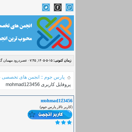
زمان کنونی:
۱۵-۵-۱۴۰۵, ۰۷:۴۵ عصر
درود مهمان گر
پارس جوم :: انجمن های تخصصی ج
پروفایل کاربری mohmad123456
mohmad123456
(کاربر تالار پارس جوم)