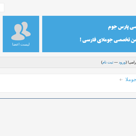
لیست اعضا
امی! (
ورود
—
ثبت نام
)
وملا