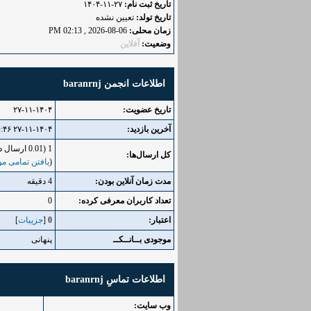
تاریخ ثبت نام:
۲۷-۱۱-۱۴۰۴
تاریخ تولد:
تعیین نشده
زمان محلی:
06-08-2026 , 02:13 PM
وضعیت:
آفلاین
اطلاعات انجمن baranrnj
تاریخ عضویت:
۲۷-۱۱-۱۴۰۴
آخرین بازدید:
۲۷-۱۱-۱۴۰۴ ۰۶:۴۶ عصر
1 (0.01 ارسال در روز | 0 درصد از کل ارسال‌ها)
کل ارسال‌ها:
(
یافتن تمامی مو
مدت زمان آنلاین بودن:
4 دقیقه
تعداد کاربران معرفی کرده:
0
اعتبار:
0
[
جزییات
]
موجودی بــانــکــ
پنهانی
اطلاعات تماسِ baranrnj
وب‌ سایت: