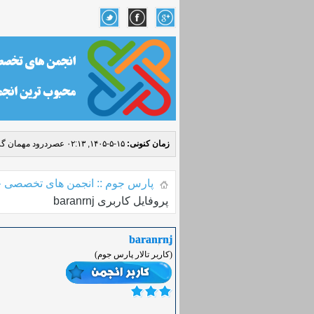
زمان کنونی:
۱۵-۵-۱۴۰۵, ۰۲:۱۳ عصر
درود مهمان گر
پارس جوم :: انجمن های تخصصی ج
پروفایل کاربری baranrnj
baranrnj
(کاربر تالار پارس جوم)