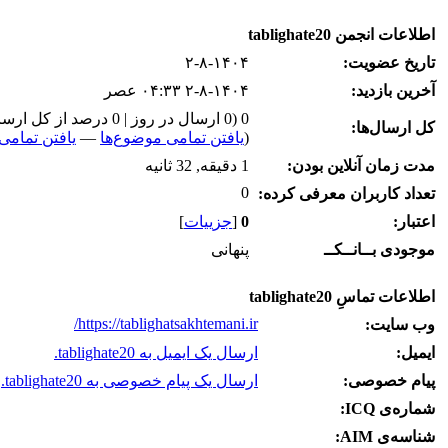
اطلاعات انجمن tablighate20
تاریخ عضویت:
۲-۸-۱۴۰۴
آخرین بازدید:
۲-۸-۱۴۰۴ ۰۴:۳۳ عصر
0 (0 ارسال در روز | 0 درصد از کل ارسال‌ها)
کل ارسال‌ها:
(
یافتن تمامی موضوع‌ها
—
یافتن تمامی 
مدت زمان آنلاین بودن:
1 دقیقه, 32 ثانیه
0
تعداد کاربران معرفی کرده:
اعتبار:
0
[
جزییات
]
موجودی بــانــکــ
پنهانی
اطلاعات تماسِ tablighate20
https://tablighatsakhtemani.ir/
وب‌ سایت:
ایمیل:
ارسال یک ایمیل به tablighate20.
پیام خصوصی:
ارسال یک پیام خصوصی به tablighate20.
شماره‌ی ICQ:
شناسه‌ی AIM: