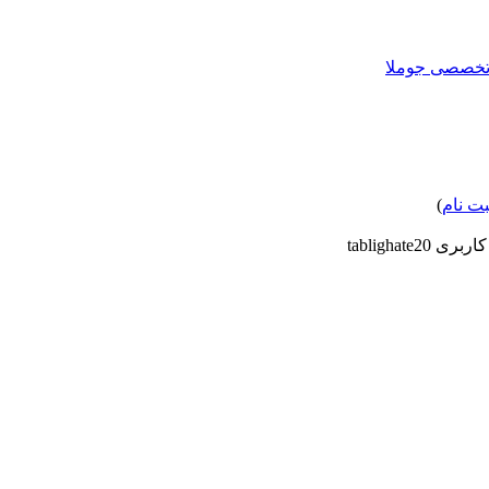
بت نام
)
 tablighate20