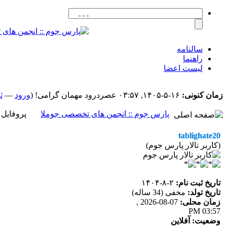
سالنامه
راهنما
لیست اعضا
زمان کنونی:
۱۶-۵-۱۴۰۵, ۰۳:۵۷ عصر
درود مهمان گرامی! (
ورود
—
ث
پارس جوم :: انجمن های تخصصی جوملا
پروفایل کاربری
tablighate20
(کاربر تالار پارس جوم)
تاریخ ثبت نام:
۲-۸-۱۴۰۴
تاریخ تولد:
مخفی (34 ساله)
زمان محلی:
07-08-2026 ,
03:57 PM
وضعیت:
آفلاین