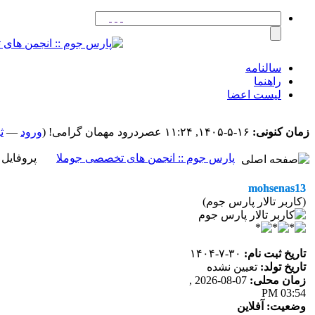
سالنامه
راهنما
لیست اعضا
زمان کنونی:
۱۶-۵-۱۴۰۵, ۱۱:۲۴ عصر
درود مهمان گرامی! (
ورود
—
ث
پارس جوم :: انجمن های تخصصی جوملا
پروفایل کاربر
mohsenas13
(کاربر تالار پارس جوم)
تاریخ ثبت نام:
۳۰-۷-۱۴۰۴
تاریخ تولد:
تعیین نشده
زمان محلی:
07-08-2026 ,
03:54 PM
وضعیت:
آفلاین