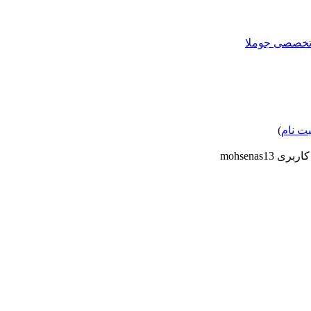
بت نام
)
ی mohsenas13