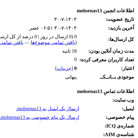
اطلاعات انجمن mohsenas13
تاریخ عضویت:
۳۰-۷-۱۴۰۴
آخرین بازدید:
۳۰-۷-۱۴۰۴ ۰۶:۵۱ عصر
0 (0 ارسال در روز | 0 درصد از کل ارسال‌ها)
کل ارسال‌ها:
(
یافتن تمامی موضوع‌ها
—
یافتن تمامی 
مدت زمان آنلاین بودن:
18 ثانیه
0
تعداد کاربران معرفی کرده:
اعتبار:
0
[
جزییات
]
موجودی بــانــکــ
پنهانی
اطلاعات تماسِ mohsenas13
وب‌ سایت:
ایمیل:
ارسال یک ایمیل به mohsenas13.
پیام خصوصی:
ارسال یک پیام خصوصی به mohsenas13.
شماره‌ی ICQ:
شناسه‌ی AIM: