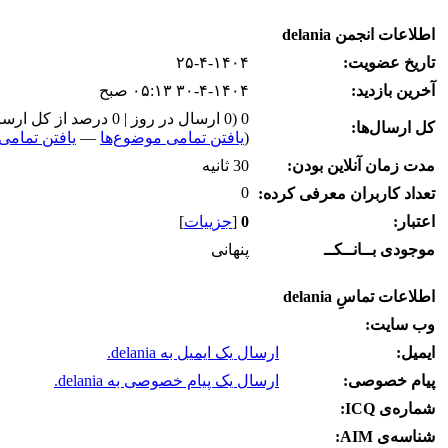
اطلاعات انجمن delania
تاریخ عضویت:
۲۵-۴-۱۴۰۴
آخرین بازدید:
۳۰-۴-۱۴۰۴ ۰۵:۱۳ صبح
0 (0 ارسال در روز | 0 درصد از کل ارسال‌ها)
کل ارسال‌ها:
(
یافتن تمامی موضوع‌ها
—
یافتن تمامی 
مدت زمان آنلاین بودن:
30 ثانیه
0
تعداد کاربران معرفی کرده:
اعتبار:
0
[
جزییات
]
موجودی بــانــکــ
پنهانی
اطلاعات تماسِ delania
وب‌ سایت:
ایمیل:
ارسال یک ایمیل به delania.
پیام خصوصی:
ارسال یک پیام خصوصی به delania.
شماره‌ی ICQ:
شناسه‌ی AIM: