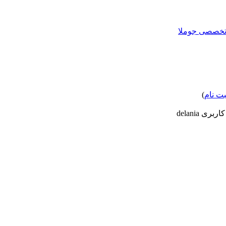
بت نام
)
بری delania