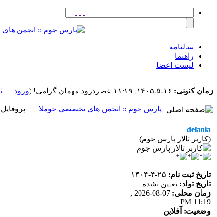
سالنامه
راهنما
لیست اعضا
زمان کنونی:
۱۶-۵-۱۴۰۵, ۱۱:۱۹ عصر
درود مهمان گرامی! (
ورود
—
ث
پارس جوم :: انجمن های تخصصی جوملا
پروفایل کار
delania
(کاربر تالار پارس جوم)
تاریخ ثبت نام:
۲۵-۴-۱۴۰۴
تاریخ تولد:
تعیین نشده
زمان محلی:
07-08-2026 ,
11:19 PM
وضعیت:
آفلاین