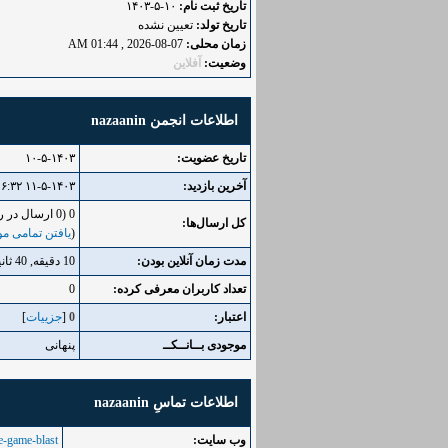
تاریخ ثبت نام:
۱۰-۵-۱۴۰۳
تاریخ تولد:
تعیین نشده
زمان محلی:
07-08-2026 , 01:44 AM
وضعیت:
آفلاین
اطلاعات انجمن nazaanin
تاریخ عضویت:
۱۰-۵-۱۴۰۳
آخرین بازدید:
۱۱-۵-۱۴۰۳ ۰۶:۳۲ صبح
0 (0 ارسال در روز | 0 درصد از کل ارسال‌ها)
کل ارسال‌ها:
(
یافتن تمامی مو
مدت زمان آنلاین بودن:
10 دقیقه, 40 ثانیه
تعداد کاربران معرفی کرده:
0
اعتبار:
0
[
جزییات
]
موجودی بــانــکــ
پنهانی
اطلاعات تماسِ nazaanin
وب‌ سایت:
he-game-blast/