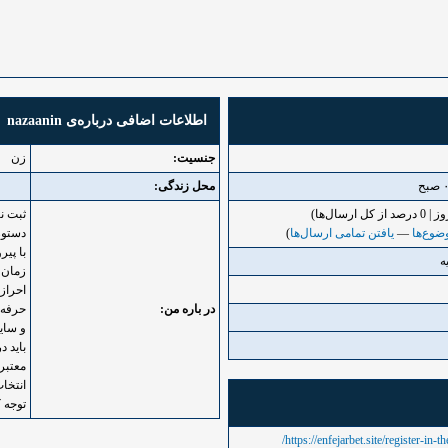
اطلاعات اضافی درباره‌ی nazaanin
جنسیت:
زن
محل زندگی:
ثبت نا
ضوع‌ها
—
یافتن تمامی ارسال‌ها
)
دستور
با پیر
زمان ب
احراز
در باره من:
حرفه ا
و سای
باید د
معتبر
انتخاب
توجه ک
https://enfejarbet.site/register-in-t