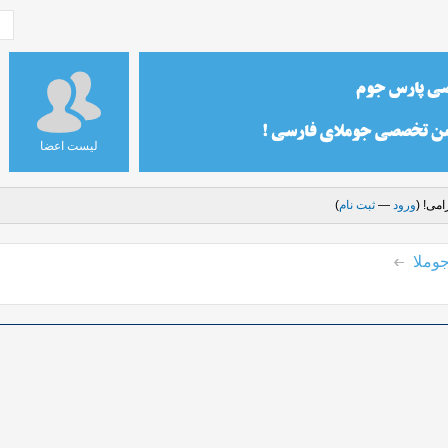
لیست اعضا
می! (
ورود
—
ثبت نام
)
وملا