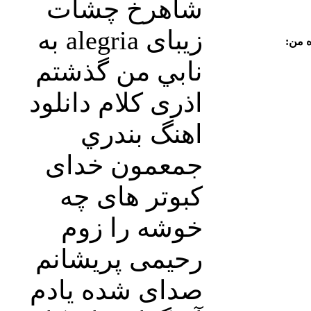
شاهرخ چشات
زیبای alegria به
ه من:
نابي من گذشتم
اذری کلام دانلود
اهنگ بندري
جمعمون خدای
کبوتر های چه
خوشه را زوم
رحیمی پریشانم
صدای شده یادم