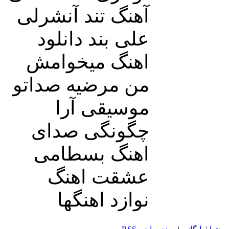
آهنگ تند آنشرلی
علی بند دانلود
اهنگ میخوامش
من مرضیه صداتو
موسیقی آرا
چگونگی صدای
اهنگ بسطامی
عشقت اهنگ
نوازد اهنگها