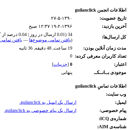
اطلاعات انجمن guilanclick
تاریخ عضویت:
۲۷-۵-۱۳۹۰
آخرین بازدید:
۱۹-۲-۱۳۹۶ ۱۲:۳۷ صبح
34 (0.01 ارسال در روز | 0.04 درصد از کل ارسال‌ها)
کل ارسال‌ها:
(
یافتن تمامی موضوع‌ها
—
یافتن تمامی 
مدت زمان آنلاین بودن:
19 ساعت, 48 دقیقه, 36 ثانیه
0
تعداد کاربران معرفی کرده:
اعتبار:
0
[
جزییات
]
موجودی بــانــکــ
پنهانی
اطلاعات تماسِ guilanclick
وب‌ سایت:
ایمیل:
ارسال یک ایمیل به guilanclick.
پیام خصوصی:
ارسال یک پیام خصوصی به guilanclick.
شماره‌ی ICQ:
شناسه‌ی AIM: