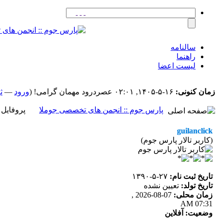
سالنامه
راهنما
لیست اعضا
زمان کنونی:
۱۶-۵-۱۴۰۵, ۰۲:۰۱ عصر
درود مهمان گرامی! (
ورود
—
ث
پارس جوم :: انجمن های تخصصی جوملا
پروفایل کاربر
guilanclick
(کاربر تالار پارس جوم)
تاریخ ثبت نام:
۲۷-۵-۱۳۹۰
تاریخ تولد:
تعیین نشده
زمان محلی:
07-08-2026 ,
07:31 AM
وضعیت:
آفلاین