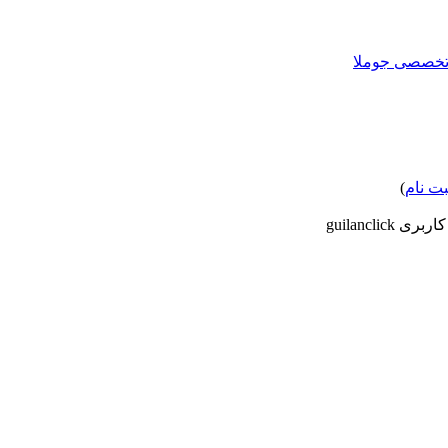
بت نام
)
ی guilanclick