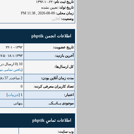
تاریخ ثبت نام:
۲۲-۱۰-۱۳۹۲
تاریخ تولد:
تعیین نشده
زمان محلی:
09-08-2026 , 11:38 PM
وضعیت:
آفلاین
اطلاعات انجمن phptik
تاریخ عضویت:
۲۲-۱۰-۱۳۹۲
آخرین بازدید:
۱۸-۱-۱۳۹۳ ۰۷:۵۰ عصر
10 (0 ارسال در روز | 0.01 درصد از کل ارسال‌ها)
کل ارسال‌ها:
(
یافتن تمامی مو
مدت زمان آنلاین بودن:
2 ساعت, 57 دقیقه, 30 ثانیه
تعداد کاربران معرفی کرده:
0
اعتبار:
1
[
جزییات
]
موجودی بــانــکــ
پنهانی
اطلاعات تماسِ phptik
وب‌ سایت: