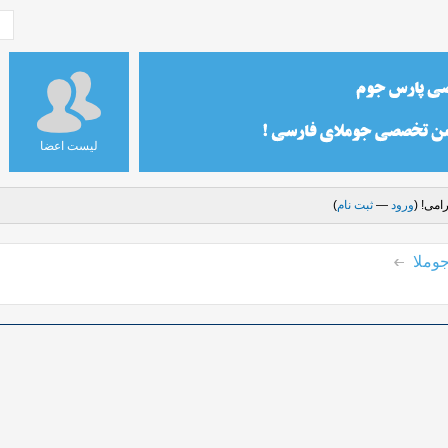
لیست اعضا
امی! (
ورود
—
ثبت نام
)
وملا