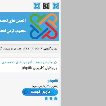
زمان کنونی:
۱۸-۵-۱۴۰۵, ۱۱:۳۸ عصر
درود مهمان گر
پارس جوم :: انجمن های تخصصی ج
پروفایل کاربری phptik
phptik
(کاربر تالار پارس جوم)