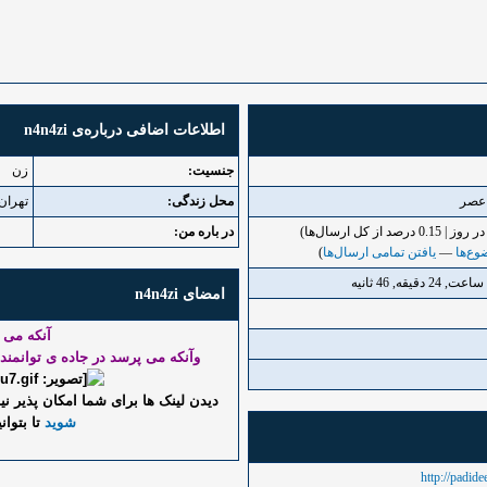
اطلاعات اضافی درباره‌ی n4n4zi
جنسیت:
زن
محل زندگی:
تهران
در باره من:
وع‌ها
—
یافتن تمامی ارسال‌ها
)
امضای n4n4zi
آنکه می 
وآنکه می پرسد در جاده ی توانمندی
دیدن لینک ها برای شما امکان پذیر 
شوید
تا بتوانی
http://padid