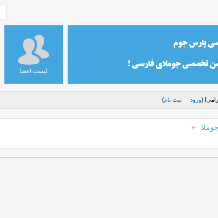
لیست اعضا
امی! (
ورود
—
ثبت نام
)
وملا