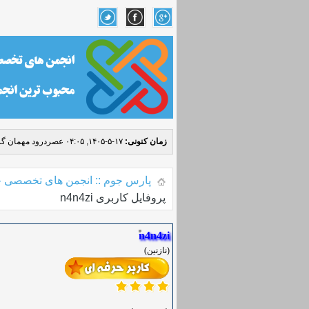
زمان کنونی:
۱۷-۵-۱۴۰۵, ۰۴:۰۵ عصر
درود مهمان گر
پارس جوم :: انجمن های تخصصی ج
پروفایل کاربری n4n4zi
n4n4zi
(نازنین)