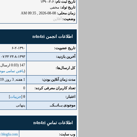
تاریخ ثبت نام:
۶-۲-۱۳۹۰
تاریخ تولد:
مخفی
زمان محلی:
08-08-2026 , 09:35 AM
وضعیت:
آفلاین
اطلاعات انجمن n4n4zi
تاریخ عضویت:
۶-۲-۱۳۹۰
آخرین بازدید:
۲۳-۸-۱۳۹۳ ۰۷:۴۴ عصر
147 (0.03 ارسال در روز | 0.15 درصد از کل ارسال‌ها)
کل ارسال‌ها:
(
یافتن تمامی موض
مدت زمان آنلاین بودن:
1 هفته, 3 روز, 19 ساعت, 24 دقیقه, 46 ثانیه
تعداد کاربران معرفی کرده:
0
اعتبار:
0
[
جزییات
]
موجودی بــانــکــ
پنهانی
اطلاعات تماسِ n4n4zi
وب‌ سایت:
ee.blogfa.com