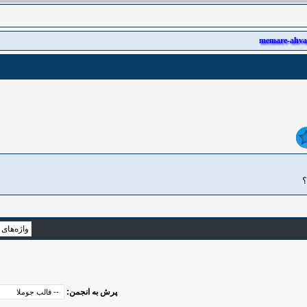
memare-ahva
؟
پرش به انجمن: