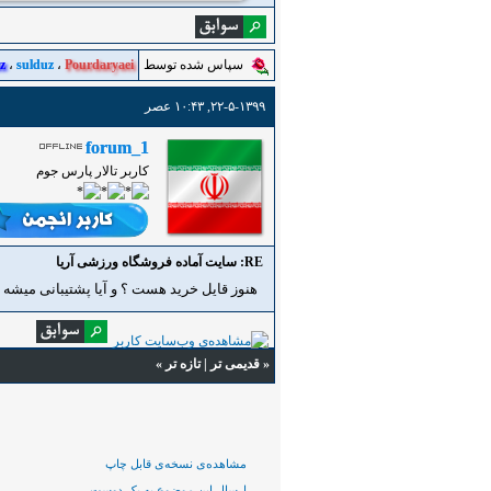
سپاس شده توسط
Pourdaryaei
،
sulduz
،
z
۲۲-۵-۱۳۹۹, ۱۰:۴۳ عصر
forum_1
کاربر تالار پارس جوم
RE: سایت آماده فروشگاه ورزشی آریا
هنوز قایل خرید هست ؟ و آیا پشتیبانی میشه 
«
قدیمی تر
|
تازه‌ تر
»
مشاهده‌ی نسخه‌ی قابل چاپ
ارسال این موضوع به یک دوست