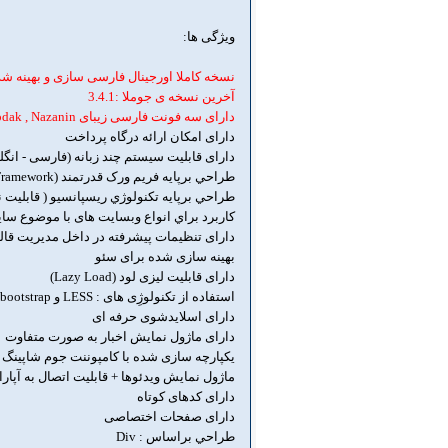
ویژگی ها:
نسخه کاملا اورجینال فارسی سازی و بهینه ش
آخرین نسخه ی جوملا :3.4.1
دارای سه فونت فارسی زیبای Yekan , Koodak , Nazanin
دارای امکان ارائه درگاه پرداخت
دارای قابلیت سیستم چند زبانه (فارسی - انگ
طراحي برپايه فريم ورک قدرتمند (YT-Framework)
طراحي برپايه تکنولوژي ريسپانسيو ( قابليت
کاربرد براي انواع وبسايت های با موضوع س
دارای تنظیمات پیشرفته در داخل مدیریت قا
بهینه سازی شده برای سئو
دارای قابلیت لیزی لود (Lazy Load)
استفاده از تکنولوژِی های : LESS و bootstrap
دارای اسلایدشوی حرفه ای
دارای ماژول نمایش اخبار به صورت متفاوت
یکپارچه سازی شده با کامپوننت جوم شاپینگ (JoomShopping
ماژول نمایش ویدئوها + قابلیت اتصال به آپار
دارای کدهای کوتاه
دارای صفحات اختصاصی
طراحي براساس : Div