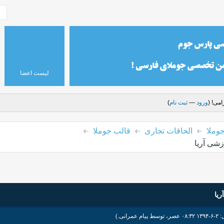
لیست اعضا
می! (
ورود
—
ثبت نام
)
وملا
الحاقات تجاری
قالب جوملا
شی آریا
یا
وسط
پیام عمرانی
.)