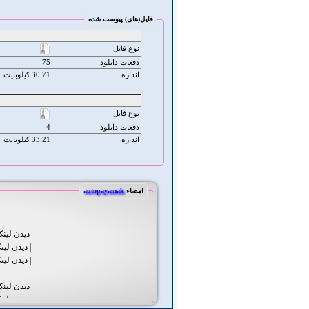
فایل‌(های) پیوست شده
نوع فایل
دفعات دانلود
75
اندازه
30.71 کیلوبایت
نوع فایل
دفعات دانلود
4
اندازه
33.21 کیلوبایت
امضاء
autopayamak
دیدن لین
| دیدن لی
| دیدن لی
دیدن لین
- دیدن لی