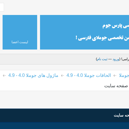
لیست اعضا
امی! (
ورود
—
ثبت نام
)
وملا
الحاقات جوملا 4.0 - 4.9
ماژول های جوملا 4.0 - 4.9
م
ه صفحه سایت
حه سایت