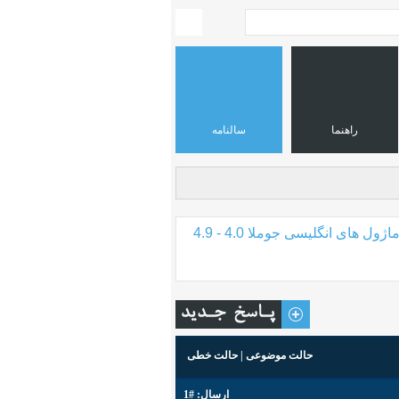
راهنما
سالنامه
اژول های انگلیسی جوملا 4.0 - 4.9
حالت موضوعی
|
حالت خطی
ارسال:
#1