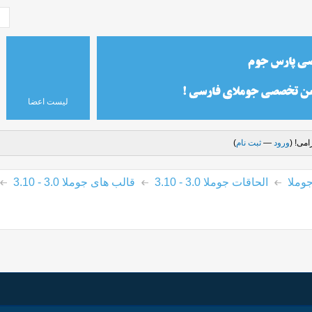
لیست اعضا
می! (
ورود
—
ثبت نام
)
وملا
الحاقات جوملا 3.0 - 3.10
قالب های جوملا 3.0 - 3.10