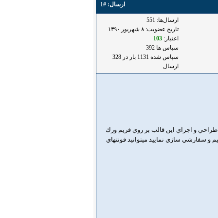
ارسال:
#1
ارسال‌ها: 551
تاریخ عضویت: ۸ شهريور ۱۳۹۰
اعتبار:
103
سپاس ها 392
سپاس شده 1131 بار در 328
ارسال
 رنگ و استايل متفاوت پيش فرض مي باشد طراحي و اجراي اين قالب بر روي فريم ورك
م و سفارشي سازي نماييد ميتوانيد فونتهاي