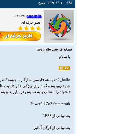
۱۴-۱۰-۱۳۹۳, ۰۳:۳۹ صبح
aaamin
عضو حرفه ای
نسخه فارسي zo2 hallo
با سلام
جديد زوو بوده كه داراي ويژگي ها و قابليت 
دلخواه را انتخاب و به نمايش در بياوريد به
Powerful Zo2 framework
پشتيباني از LESS
پشتيباني از گوگل آناليز