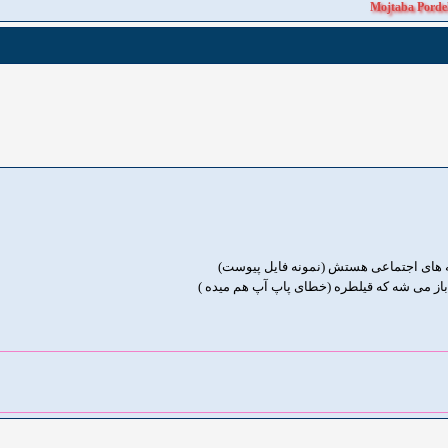
Mojtaba Porde
که های اجتماعی هستش (نمونه فایل پیوست)
باز می شه که قیلطره (خطای پاپ آپ هم میده )