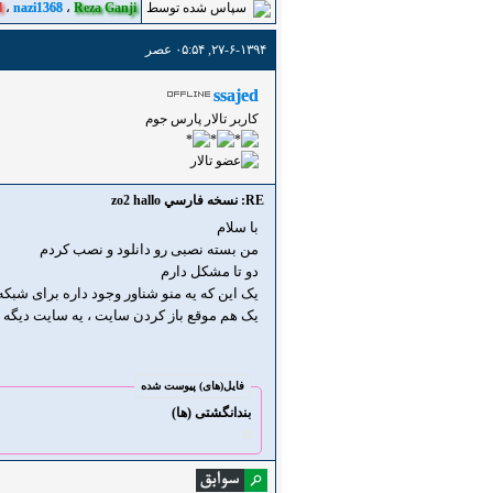
سپاس شده توسط
Reza Ganji
،
nazi1368
،
l
۲۷-۶-۱۳۹۴, ۰۵:۵۴ عصر
ssajed
کاربر تالار پارس جوم
RE: نسخه فارسي zo2 hallo
با سلام
من بسته نصبی رو دانلود و نصب کردم
دو تا مشکل دارم
یک این که یه منو شناور وجود داره برای شب
یک هم موقع باز کردن سایت ، یه سایت دیگه 
فایل‌(های) پیوست شده
بندانگشتی (ها)