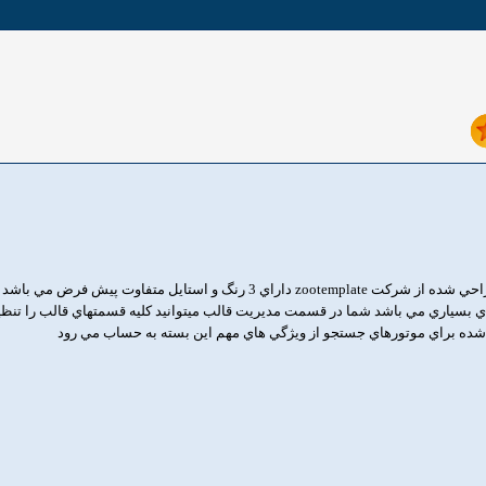
zo2_hallo بسته فارسي سازگار با جوملا3 طراحي شده از شركت zootemplate داراي 3
هاي بسياري مي باشد شما در قسمت مديريت قالب ميتوانيد كليه قسمتهاي قالب را تنظي
ينه شده براي موتورهاي جستجو از ويژگي هاي مهم اين بسته به حساب مي رود