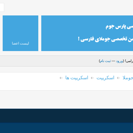
لیست اعضا
امی! (
ورود
—
ثبت نام
)
وملا
اسکریپت
اسکریپت ها