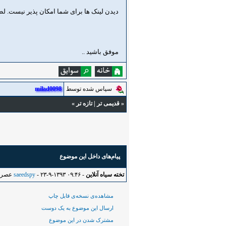
دیدن لینک ها برای شما امکان پذیر نیست. ل
موفق باشید ..
سپاس شده توسط
milad0098
«
قدیمی تر
|
تازه‌ تر
»
پیام‌های داخل این موضوع
تخته سیاه آنلاین
-
- ۲۳-۹-۱۳۹۳ ۰۹:۴۶ عصر
saeedspy
مشاهده‌ی نسخه‌ی قابل چاپ
ارسال این موضوع به یک دوست
مشترک شدن در این موضوع