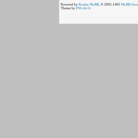
Powered by
Persian
MyBB
, © 2002-1405
MyBB Gro
Theme by
P30-Art.Ir