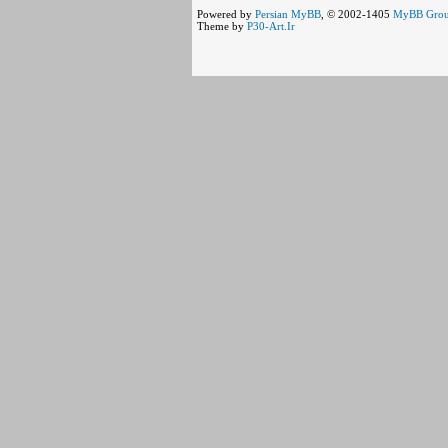
Powered by
Persian
MyBB
, © 2002-1405
MyBB Gro
Theme by
P30-Art.Ir