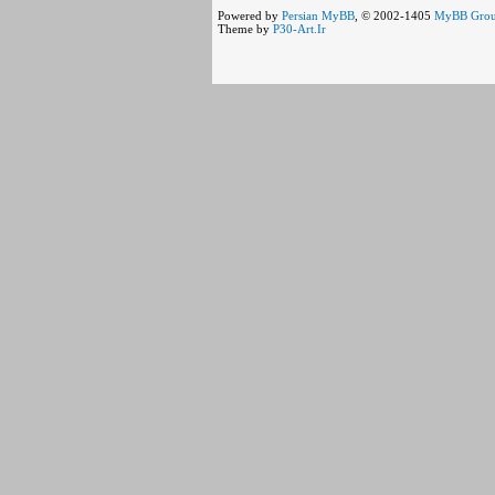
Powered by
Persian
MyBB
, © 2002-1405
MyBB Gro
Theme by
P30-Art.Ir