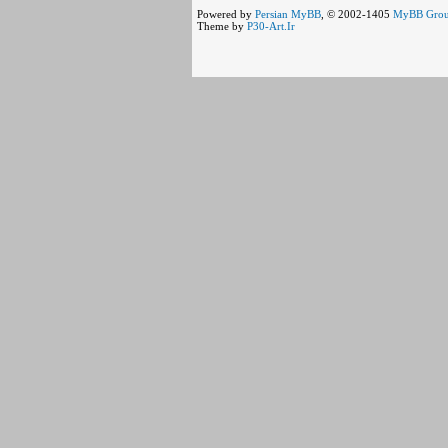
Powered by
Persian
MyBB
, © 2002-1405
MyBB Gro
Theme by
P30-Art.Ir