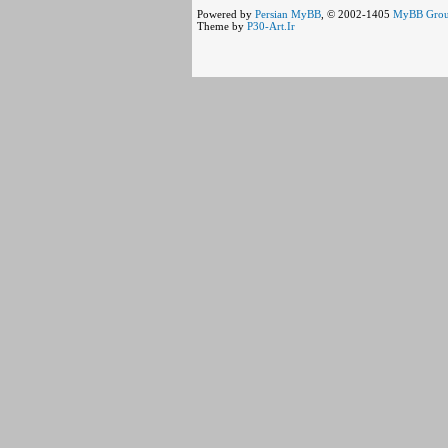
Powered by
Persian
MyBB
, © 2002-1405
MyBB Gro
Theme by
P30-Art.Ir