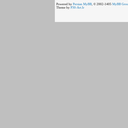
Powered by
Persian
MyBB
, © 2002-1405
MyBB Gro
Theme by
P30-Art.Ir