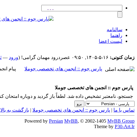
سالنامه
راهنما
لیست اعضا
زمان کنونی:
۱۶-۵-۱۴۰۵, ۰۹:۵۰ عصر
درود مهمان گرامی! (
ورود
—
ث
پارس جوم :: انجمن های تخصصی جوملا
پیام انج
پارس جوم :: انجمن های تخصصی جوملا
جستجو، نامعتبر تشخیص داده شد. لطفاً باز گردید و دوباره امتحان کنی
تماس با ما
|
پارس جوم :: انجمن های تخصصی جوملا
|
بازگشت به بالا
|
Powered by
Persian
MyBB
, © 2002-1405
MyBB Group
Theme by
P30-Art.Ir