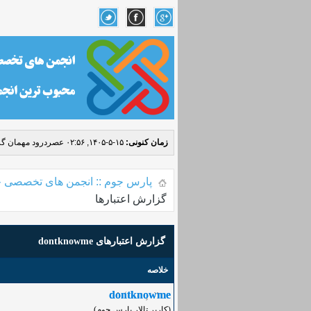
زمان کنونی:
۱۵-۵-۱۴۰۵, ۰۲:۵۶ عصر
درود مهمان گر
پارس جوم :: انجمن های تخصصی ج
گزارش اعتبار‌ها
گزارش اعتبار‌های dontknowme
خلاصه
dontknowme
(کاربر تالار پارس جوم)