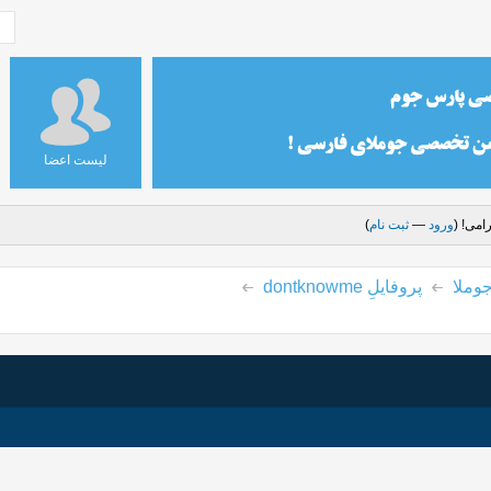
لیست اعضا
امی! (
ورود
—
ثبت نام
)
وملا
پروفایلِ dontknowme