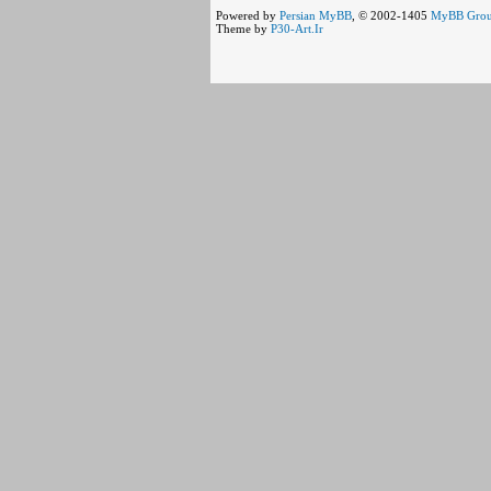
Powered by
Persian
MyBB
, © 2002-1405
MyBB Gro
Theme by
P30-Art.Ir