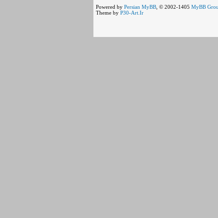
Powered by
Persian
MyBB
, © 2002-1405
MyBB Gro
Theme by
P30-Art.Ir