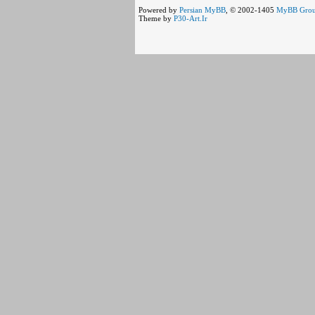
Powered by
Persian
MyBB
, © 2002-1405
MyBB Gro
Theme by
P30-Art.Ir