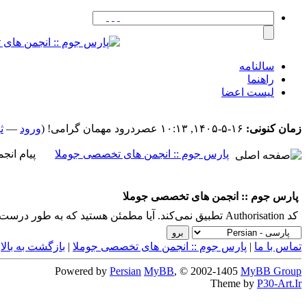
سالنامه
راهنما
لیست اعضا
زمان کنونی:
۱۶-۵-۱۴۰۵, ۱۰:۱۳ عصر
درود مهمان گرامی! (
ورود
—
ث
پارس جوم :: انجمن های تخصصی جوملا
پیام انج
پارس جوم :: انجمن های تخصصی جوملا
کد Authorisation تطبیق نمی‌کند. آیا مطمئن هستید که به طور درست به این کاربرد دسترسی دارید؟ لطفاً بازگردید و دوباره امتحان کنید.
تماس با ما
|
پارس جوم :: انجمن های تخصصی جوملا
|
بازگشت به بالا
|
Powered by
Persian
MyBB
, © 2002-1405
MyBB Group
Theme by
P30-Art.Ir