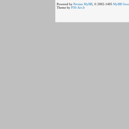
Powered by
Persian
MyBB
, © 2002-1405
MyBB Gro
Theme by
P30-Art.Ir