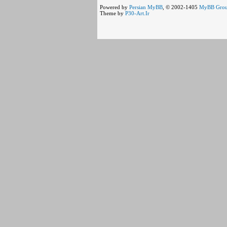
Powered by
Persian
MyBB
, © 2002-1405
MyBB Gro
Theme by
P30-Art.Ir