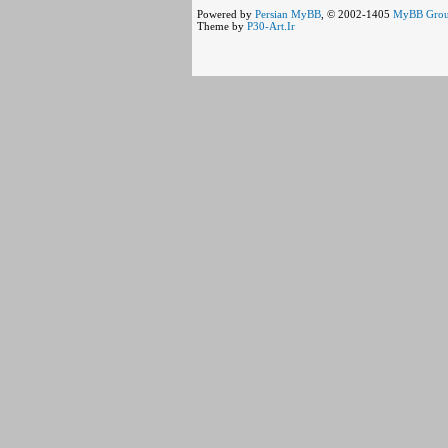
Powered by
Persian
MyBB
, © 2002-1405
MyBB Gro
Theme by
P30-Art.Ir