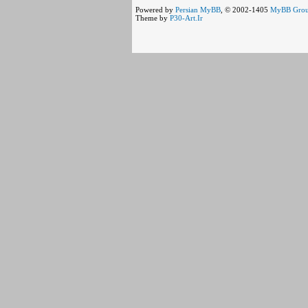
Powered by
Persian
MyBB
, © 2002-1405
MyBB Gro
Theme by
P30-Art.Ir