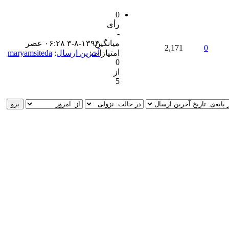
0
رأی
-
میانگین
۳-۸-۱۳۹۳ ۰۶:۲۸ عصر
2,171
0
امتیازات:
آخرین ارسال
:
maryamsiteda
0
از
5