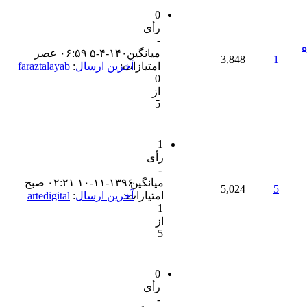
0
رأی
-
ه
میانگین
۵-۴-۱۴۰۰ ۰۶:۵۹ عصر
3,848
1
امتیازات:
آخرین ارسال
:
faraztalayab
0
از
5
1
رأی
-
میانگین
۱۰-۱۱-۱۳۹۶ ۰۲:۲۱ صبح
5,024
5
امتیازات:
آخرین ارسال
:
artedigital
1
از
5
0
رأی
-