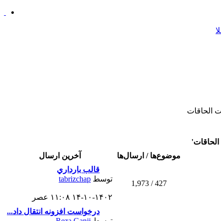
 الحاقات
الحاقات'
موضوع‌ها / ارسال‌ها
آخرین ارسال
قالب بارداري
توسط
tabrizchap
427 / 1,973
۱۴-۱۰-۱۴۰۲ ۱۱:۰۸ عصر
درخواست افزونه انتقال داد...
توسط
Reza Ganji