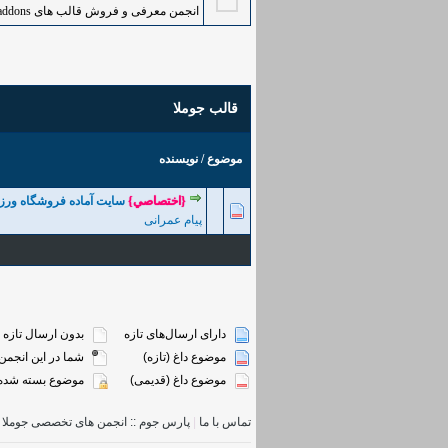
انجمن معرفی و فروش قالب های Smartaddons
قالب جوملا
موضوع
/
نویسنده
{اختصاصي}
سایت آماده فروشگاه ورز
0 رأی - میانگین امتیازات: 0 از 5
5
4
3
2
پیام عمرانی
دارای ارسال‌های تازه‌
بدون ارسال تازه‌
موضوع داغ (تازه‌)
شما در این انجمن 
موضوع داغ (قدیمی)
موضوع بسته شده
تماس با ما
|
پارس جوم :: انجمن های تخصصی جوملا
|