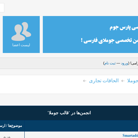
لیست اعضا
می! (
ورود
—
ثبت نام
)
وملا
الحاقات تجاری
انجمن‌ها در 'قالب جوملا'
موضوع‌ها / ارس