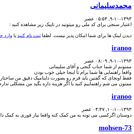
محمدسلیمانی
۹-۱۰-۱۳۹۳, ۰۵:۵۴ عصر
اعتبار سنجی برای کد ملی رو میتونید در تاپیک زیر مشاهده کنید :
دیدن لینک ها برای شما امکان پذیر نیست. لطفا
ثبت نام کنید
یا
وارد ح
iranoo
۹-۱۰-۱۳۹۳, ۰۸:۰۹ عصر
ممنونم از شما جناب گنجی و آقای سلیمانی
واقعا راهنمایی ها شما برام تا اینجا خیلی خوب بودن
فقط اونجای که گفتین باید فرم رو بصورت داینامیک دقیق من ساختار ا
ممنون می شم راهنماییم کنید یا اگر هزینه داره بگید من مشکلی ن
iranoo
۱۰-۱۰-۱۳۹۳, ۰۴:۳۷ عصر
دوستان اگرکسی می تونه به من کمک کنه واقعا نیاز فوری به کمک دا
mohsen-73