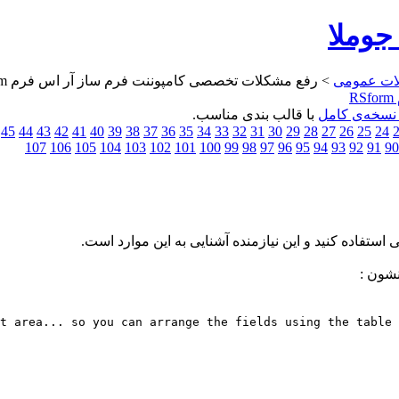
جوملا
ات عمومی
> رفع مشکلات تخصصی کامپوننت فرم ساز آر اس فرم RSform
نسخه‌ی کامل
با قالب بندی مناسب.
45
44
43
42
41
40
39
38
37
36
35
34
33
32
31
30
29
28
27
26
25
24
107
106
105
104
103
102
101
100
99
98
97
96
95
94
93
92
91
90
تفاده کنید و این نیازمنده آشنایی به این موارد است.
t area... so you can arrange the fields using the table 