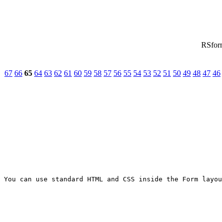
67
66
65
64
63
62
61
60
59
58
57
56
55
54
53
52
51
50
49
48
47
46
You can use standard HTML and CSS inside the Form layou