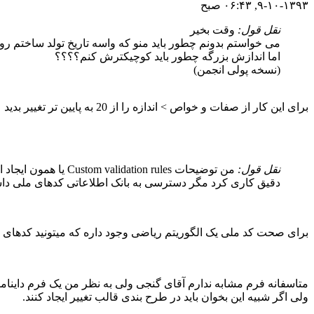
۹-۱۰-۱۳۹۳, ۰۶:۴۳ صبح
نقل قول:
وقت بخیر
می خواستم بدونم چطور باید منو که واسه تاریخ تولد ساختم رو ک
اما اندازش بزرگه چطور باید کوچیکترش کنم؟؟؟؟
(نسخه پولی انجمن)
برای این کار از صفات و خواص > اندازه را از 20 به پایین تر تغییر بدید
نقل قول:
من توضیحات n rules
دقیق کاری کرد مگر دسترسی به بانک اطلاعاتی کدهای ملی داش
برای صحت کد ملی یک الگوریتم ریاضی وجود داره که میتونید کدهای جا
متاسفانه فرم مشابه ندارم آقای گنجی ولی به نظر من یک فرم داینامی
ولی اگر شبیه این بخوان باید در طرح بندی قالب تغییر ایجاد کنند.