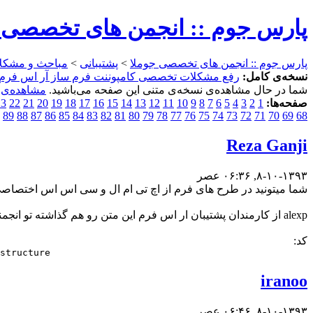
پارس جوم :: انجمن های تخصصی 
پارس جوم :: انجمن های تخصصی جوملا
>
پشتیبانی
>
مباحث و مشکل
نسخه‌ی کامل:
رفع مشکلات تخصصی کامپوننت فرم ساز آر اس فرم RSform
شما در حال مشاهده‌ی نسخه‌ی متنی این صفحه می‌باشید.
مشاهده‌ی 
صفحه‌ها:
1
2
3
4
5
6
7
8
9
10
11
12
13
14
15
16
17
18
19
20
21
22
23
89
88
87
86
85
84
83
82
81
80
79
78
77
76
75
74
73
72
71
70
69
68
Reza Ganji
۸-۱۰-۱۳۹۳, ۰۶:۳۶ عصر
شما میتونید در طرح های فرم از اچ تی ام ال و سی اس اس اختصاصی اس
alexp از کارمندان پشتیبان ار اس فرم این متن رو هم گذاشته تو انجمنشون :
کد:
structure
iranoo
۸-۱۰-۱۳۹۳, ۰۶:۴۶ عصر