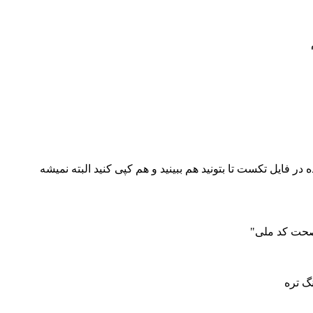
سایت کپی شده در فایل تکست تا بتونید هم ببینید و هم کپی کنید البته نمیشه
"صحت کد ملی"
گ تره