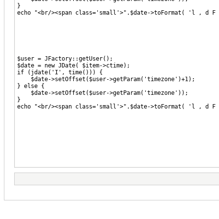
}
echo "<br/><span class='small'>".$date->toFormat( 'l , d F 
$user = JFactory::getUser();
$date = new JDate( $item->ctime);
if (jdate('I', time())) {
$date->setOffset($user->getParam('timezone')+1);
} else {
$date->setOffset($user->getParam('timezone'));
}
echo "<br/><span class='small'>".$date->toFormat( 'l , d F 