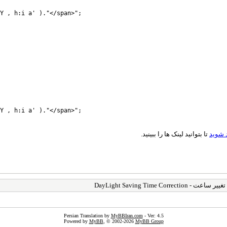
Y , h:i a' )."</span>";
Y , h:i a' )."</span>";
 شوید
تا بتوانید لینک ها را ببینید.
> تصحیح تغییر ساعت - DayLight Sa
Persian Translation by
MyBBIran.com
- Ver: 4.5
Powered by
MyBB
, © 2002-2026
MyBB Group