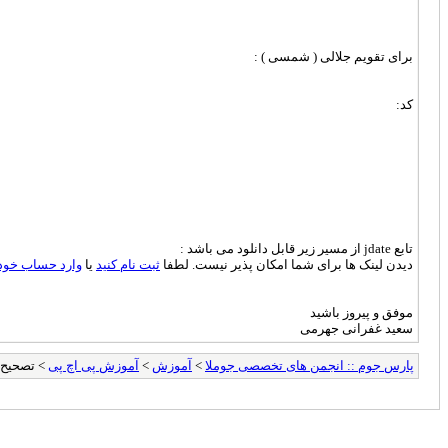
برای تقویم جلالی ( شمسی ) :
کد:
تابع jdate از مسیر زیر قابل دانلود می باشد :
دیدن لینک ها برای شما امکان پذیر نیست. لطفا
ثبت نام کنید
یا
وارد حساب خود
موفق و پیروز باشید
سعید غفرانی جهرمی
ving Time Correction
آموزش پی اچ پی
>
آموزش
>
پارس جوم :: انجمن های تخصصی جوملا