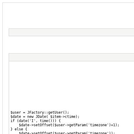
$user = JFactory::getUser();
$date = new JDate( $item->ctime);
if (date('I', time())) {
$date->setOffset($user->getParam('timezone')+1);
} else {
$date->setOffset($user->getParam('timezone'));