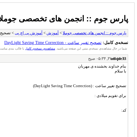
پارس جوم :: انجمن های تخصصی جوملا
ving Time Correction
آموزش پی اچ پی
>
آموزش
>
پارس جوم :: انجمن های تخصصی جوملا
نسخه‌ی کامل:
تصحیح تغییر ساعت - DayLight Saving Time Correction
شما در حال مشاهده‌ی نسخه‌ی متنی این صفحه می‌باشید.
مشاهده‌ی نسخه‌ی کامل
با قالب بندی مناس.
۳۱-۳-۱۴۰۱, ۰۵:۳۴ صبح
unique33
بنام خداوند بخشنده ی مهربان
با سلام
تصحیح تغییر ساعت : (DayLight Saving Time Correction)
برای تقویم میلادی :
کد: