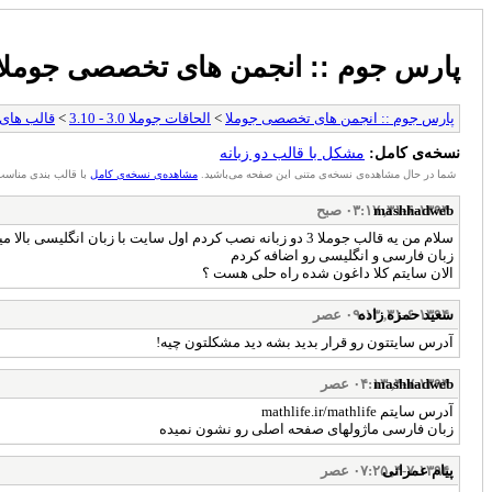
پارس جوم :: انجمن های تخصصی جوملا
پارس جوم :: انجمن های تخصصی جوملا
>
الحاقات جوملا 3.0 - 3.10
>
قالب های جوملا 
نسخه‌ی کامل:
مشکل با قالب دو زبانه
شما در حال مشاهده‌ی نسخه‌ی متنی این صفحه می‌باشید.
مشاهده‌ی نسخه‌ی کامل
با قالب بندی مناسب
۳۱-۶-۱۳۹۴, ۰۳:۱۷ صبح
mashhadweb
سلام من یه قالب جوملا 3 دو زبانه نصب کردم اول سایت با زبان انگلیسی بالا میومد طبق این آموزش دیدن لینک ها برای شما امکان پذیر نیست. لطفا
زبان فارسی و انگلیسی رو اضافه کردم
الان سایتم کلا داغون شده راه حلی هست ؟
۳۱-۶-۱۳۹۴, ۰۹:۱۳ عصر
سعید حمزه زاده
آدرس سایتتون رو قرار بدید بشه دید مشکلتون چیه!
۴-۷-۱۳۹۴, ۰۴:۱۳ عصر
mashhadweb
آدرس سایتم mathlife.ir/mathlife
زبان فارسی ماژولهای صفحه اصلی رو نشون نمیده
۴-۷-۱۳۹۴, ۰۷:۲۵ عصر
پیام عمرانی