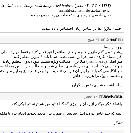
(۴-۷-۱۳۹۴ ۰۴:۱۳ عصر)
mashhadweb نوشته شده توسط: دیدن لینک ها برای شما امکان پذیر نیست. لطفا
آدرس سایتم mathlife.ir/mathlife
زبان فارسی ماژولهای صفحه اصلی رو نشون نمیده
احتمالا ماژول ها بر اساس زبان اختصاص داده شدند
mahan
۵-۷-۱۳۹۴, ۰۴:۵۲ صبح
درود بر شما
پیشنهاد می کنم ماژول ها و منو های اضافه را غیر فعال کنید و فقط موارد اصلی 
اگر اشتباه نکرده باشم در این بسته نصبی شما باید 3 منو را تنظیم کنید
منو اصلی (main menu) مثلا برای مطالب ویژه تنظیم شود (بدون تنظیم زبان)
منو فارسی که باید برای زبان فارسی تنظیم شود و در قالب نیز به این منو اخت
منو انگلیسی که باید برای زبان فارسی تنظیم شود و در قالب نیز به این منو ا
و تنظیم ماژول برا هر زبان خاص
شاد باشید و شادی بخش دیگران
۱۶-۷-۱۳۹۷, ۱۰:۳۲ عصر
ArteRina.ir
واقعا تشکر میکنم از زمان و انرژی که گذاشتید من هم تونستم اوکی کنم
البته که چند جاش تو ویرایش شانسی رفتم ،، نیاز مجدد بخونم انجام بدم تا ملکه
تشکر